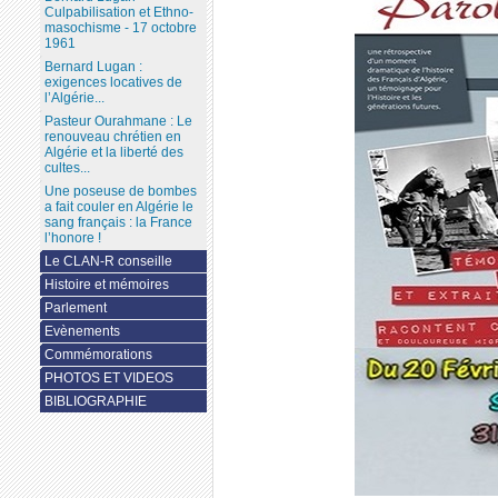
Culpabilisation et Ethno-
masochisme - 17 octobre
1961
Bernard Lugan :
exigences locatives de
l’Algérie...
Pasteur Ourahmane : Le
renouveau chrétien en
Algérie et la liberté des
cultes...
Une poseuse de bombes
a fait couler en Algérie le
sang français : la France
l’honore !
Le CLAN-R conseille
Histoire et mémoires
Parlement
Evènements
Commémorations
PHOTOS ET VIDEOS
BIBLIOGRAPHIE