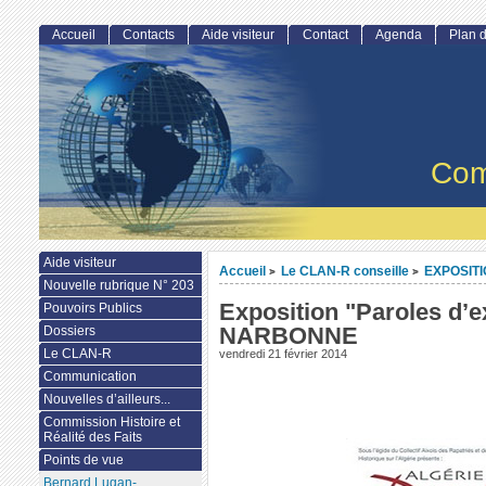
Accueil
Contacts
Aide visiteur
Contact
Agenda
Plan d
Com
Aide visiteur
Accueil
Le CLAN-R conseille
EXPOSIT
>
>
Nouvelle rubrique N° 203
Exposition "Paroles d’e
Pouvoirs Publics
NARBONNE
Dossiers
Le CLAN-R
vendredi 21 février 2014
Communication
Nouvelles d’ailleurs...
Commission Histoire et
Réalité des Faits
Points de vue
Bernard Lugan-