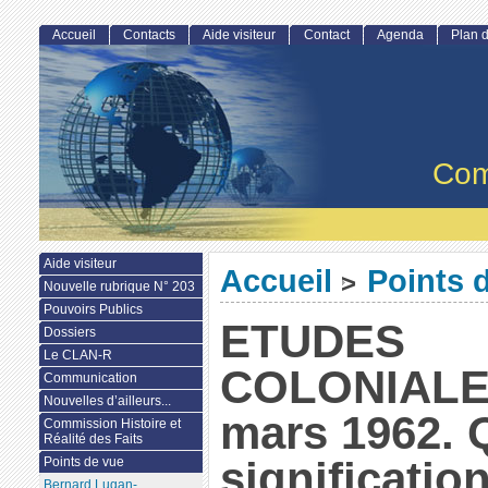
Accueil
Contacts
Aide visiteur
Contact
Agenda
Plan d
Com
Aide visiteur
Accueil
Points 
>
Nouvelle rubrique N° 203
Pouvoirs Publics
ETUDES
Dossiers
Le CLAN-R
COLONIALE
Communication
Nouvelles d’ailleurs...
mars 1962. 
Commission Histoire et
Réalité des Faits
significatio
Points de vue
Bernard Lugan-