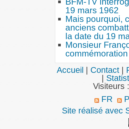
BFM-TV interrog
19 mars 1962
Mais pourquoi, c
anciens combatta
la date du 19 ma
Monsieur Françoi
commémoration 
Accueil
|
Contact
|
|
Statis
Visiteurs 
FR
P
Site réalisé avec 