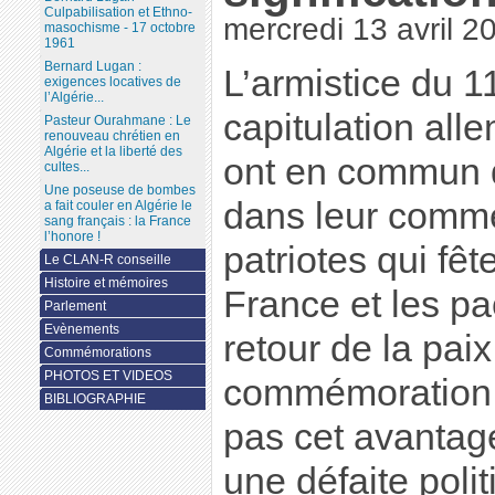
Culpabilisation et Ethno-
mercredi 13 avril 2
masochisme - 17 octobre
1961
Bernard Lugan :
L’armistice du 
exigences locatives de
l’Algérie...
capitulation al
Pasteur Ourahmane : Le
renouveau chrétien en
Algérie et la liberté des
ont en commun d
cultes...
Une poseuse de bombes
dans leur commé
a fait couler en Algérie le
sang français : la France
l’honore !
patriotes qui fête
Le CLAN-R conseille
Histoire et mémoires
France et les pac
Parlement
Evènements
retour de la paix
Commémorations
PHOTOS ET VIDEOS
commémoration 
BIBLIOGRAPHIE
pas cet avantag
une défaite poli