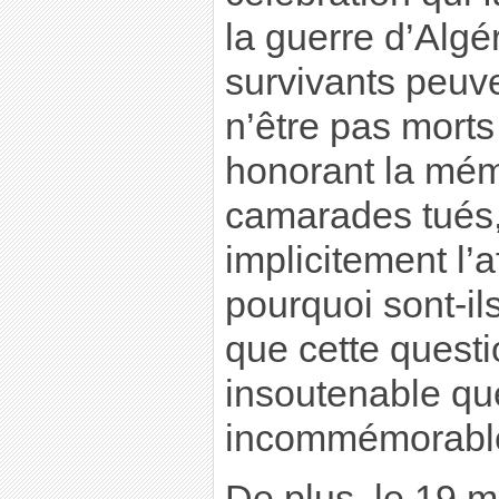
la guerre d’Algé
survivants peuve
n’être pas morts
honorant la mém
camarades tués,
implicitement l’a
pourquoi sont-il
que cette questi
insoutenable que
incommémorable 
De plus, le 19 