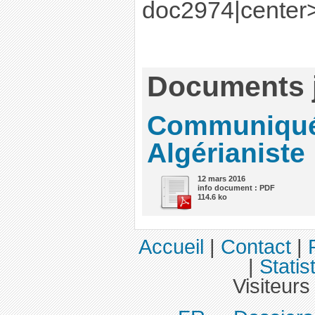
doc2974|center
Documents j
Communiqué
Algérianiste
12 mars 2016
info document : PDF
114.6 ko
Accueil
|
Contact
|
|
Statis
Visiteurs