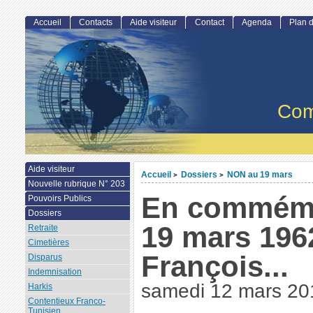
Accueil
Contacts
Aide visiteur
Contact
Agenda
Plan d
Com
Aide visiteur
Accueil
Dossiers
NON au 19 mars
>
>
Nouvelle rubrique N° 203
En commémo
Pouvoirs Publics
Dossiers
19 mars 196
Retraite
Cimetières
François...
Disparus
Indemnisation
samedi 12 mars 20
Harkis
Contentieux Franco-
Tunisien