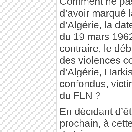
Comment ne pas 
d’avoir marqué l
d’Algérie, la dat
du 19 mars 1962
contraire, le d
des violences co
d’Algérie, Harki
confondus, victi
du FLN ?
En décidant d’êt
prochain, à cett