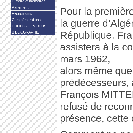
Histoire et mémoires
Parlement
Pour la première
Evènements
la guerre d’Algé
Commémorations
PHOTOS ET VIDEOS
République, Fr
BIBLIOGRAPHIE
assistera à la 
mars 1962,
alors même que
prédécesseurs,
François MITTE
refusé de reconn
présence, cette 