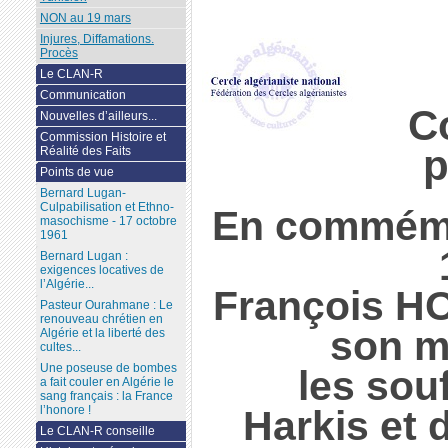
NON au 19 mars
Injures, Diffamations.
Procès
Le CLAN-R
Communication
C
Nouvelles d’ailleurs...
Commission Histoire et
p
Réalité des Faits
Points de vue
Bernard Lugan-
Culpabilisation et Ethno-
En commémo
masochisme - 17 octobre
1961
Bernard Lugan :
exigences locatives de
l’Algérie...
François H
Pasteur Ourahmane : Le
renouveau chrétien en
son m
Algérie et la liberté des
cultes...
Une poseuse de bombes
les sou
a fait couler en Algérie le
sang français : la France
l’honore !
Harkis et 
Le CLAN-R conseille