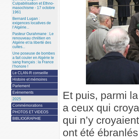
Culpabilisation et Ethno-
masochisme - 17 octobre
1961
Bernard Lugan :
exigences locatives de
l’Algérie...
Pasteur Ourahmane : Le
renouveau chrétien en
Algérie et la liberté des
cultes...
Une poseuse de bombes
a fait couler en Algérie le
sang français : la France
l’honore !
Le CLAN-R conseille
Histoire et mémoires
Parlement
Et puis, parmi l
Evènements
2025
a ceux qui croya
Commémorations
PHOTOS ET VIDEOS
qui n’y croyaien
BIBLIOGRAPHIE
ont été ébranlés 