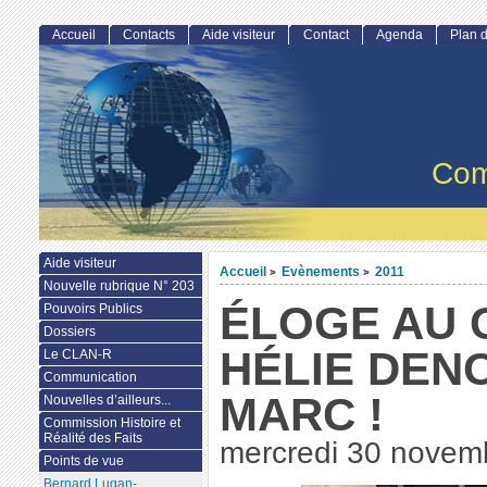
Accueil
Contacts
Aide visiteur
Contact
Agenda
Plan d
Com
Aide visiteur
Accueil
Evènements
2011
>
>
Nouvelle rubrique N° 203
ÉLOGE AU
Pouvoirs Publics
Dossiers
HÉLIE DENO
Le CLAN-R
Communication
MARC !
Nouvelles d’ailleurs...
Commission Histoire et
Réalité des Faits
mercredi 30 novem
Points de vue
Bernard Lugan-