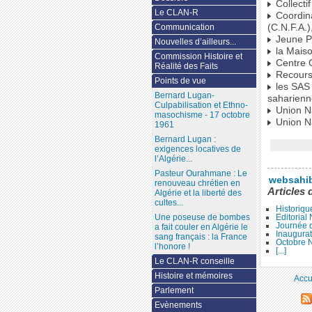
Collectif
Le CLAN-R
Coordina
(C.N.F.A.)
Communication
Jeune Pi
Nouvelles d’ailleurs...
la Maiso
Commission Histoire et
Centre Cu
Réalité des Faits
Recours
Points de vue
les SAS 
Bernard Lugan-
saharienn
Culpabilisation et Ethno-
Union Na
masochisme - 17 octobre
Union Na
1961
Bernard Lugan :
exigences locatives de
l’Algérie...
Pasteur Ourahmane : Le
websahi
renouveau chrétien en
Articles 
Algérie et la liberté des
cultes...
Historiqu
Editoria
Une poseuse de bombes
Journée d
a fait couler en Algérie le
Inaugura
sang français : la France
Octobre 
l’honore !
[...]
Le CLAN-R conseille
Histoire et mémoires
Accu
Parlement
Evènements