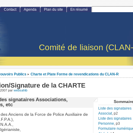
Contact
Agenda
Plan du site
En résumé
Comité de liaison (CLAN
ouvoirs Publics
Charte et Plate Forme de revendications du CLAN-R
>
sion/Signature de la CHARTE
 2007
par
websahib
des signataires Associations,
Sommair
s, etc
Liste des signataires
Associat
, p2
des Anciens de la Force de Police Auxiliaire de
Liste des signataires
.F.P.A.),
Personne
, p3
N.A.A.,
Formulaire numériqu
lgérianiste,