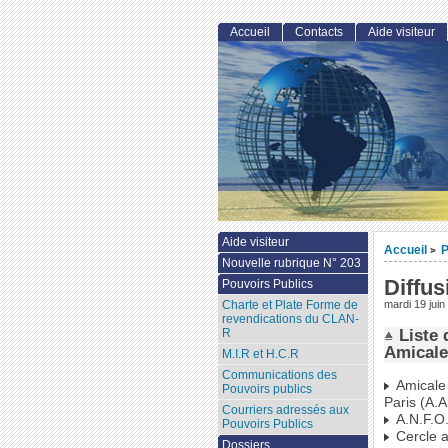
Accueil
Contacts
Aide visiteur
Aide visiteur
Accueil
P
>
Nouvelle rubrique N° 203
Diffu
Pouvoirs Publics
Charte et Plate Forme de
mardi 19 juin
revendications du CLAN-
Liste 
R
Amicale
M.I.R et H.C.R
Communications des
Amicale 
Pouvoirs publics
Paris (A.A
Courriers adressés aux
A.N.F.O.
Pouvoirs Publics
Cercle a
Dossiers