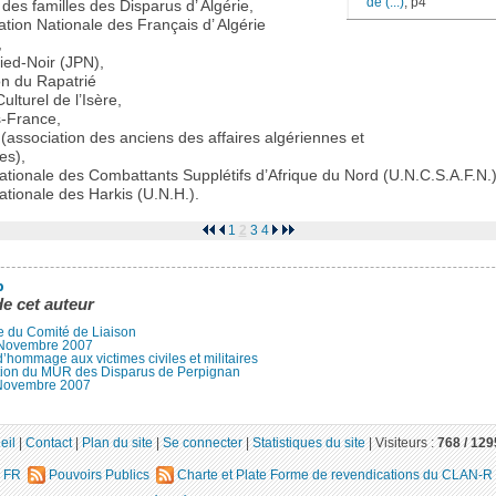
de (...)
, p4
 des familles des Disparus d’ Algérie,
tion Nationale des Français d’ Algérie
,
ed-Noir (JPN),
n du Rapatrié
lturel de l’Isère,
-France,
(association des anciens des affaires algériennes et
es),
tionale des Combattants Supplétifs d’Afrique du Nord (U.N.C.S.A.F.N.)
tionale des Harkis (U.N.H.).
1
2
3
4
b
de cet auteur
e du Comité de Liaison
l Novembre 2007
’hommage aux victimes civiles et militaires
tion du MUR des Disparus de Perpignan
Novembre 2007
eil
|
Contact
|
Plan du site
|
Se connecter
|
Statistiques du site
|
Visiteurs :
768 /
129
FR
Pouvoirs Publics
Charte et Plate Forme de revendications du CLAN-R