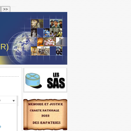
-R)
e
e