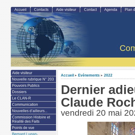
Accueil
Contacts
Aide visiteur
Contact
Agenda
Plan d
Com
Aide visiteur
Accueil
Evènements
2022
>
>
Nouvelle rubrique N° 203
Dernier adie
Pouvoirs Publics
Dossiers
Claude Roch
Le CLAN-R
Communication
vendredi 20 mai 2
Nouvelles d’ailleurs...
Commission Histoire et
Réalité des Faits
Points de vue
Bernard Lugan-