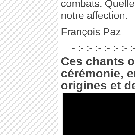
combats. Quelle 
notre affection.
François Paz
- :- :- :- :- :- :- :
Ces chants o
cérémonie, e
origines et d