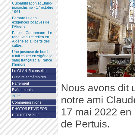
Culpabilisation et Ethno-
masochisme - 17 octobre
1961
Bernard Lugan :
exigences locatives de
l’Algérie...
Pasteur Ourahmane : Le
renouveau chrétien en
Algérie et la liberté des
cultes...
Une poseuse de bombes
a fait couler en Algérie le
sang français : la France
l’honore !
Le CLAN-R conseille
Histoire et mémoires
Parlement
Nous avons dit 
Evènements
2025
notre ami Claud
Commémorations
17 mai 2022 en l
PHOTOS ET VIDEOS
BIBLIOGRAPHIE
de Pertuis.