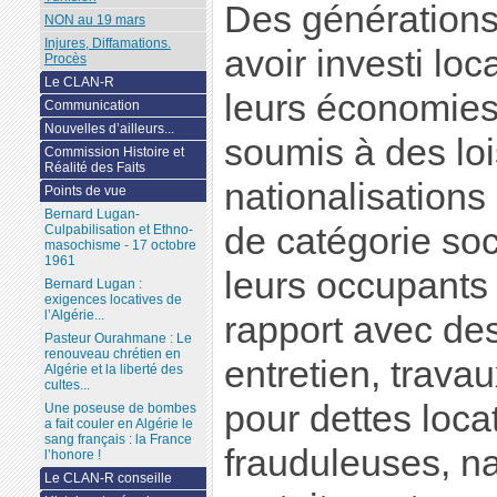
Des générations
NON au 19 mars
Injures, Diffamations.
avoir investi loc
Procès
Le CLAN-R
leurs économie
Communication
Nouvelles d’ailleurs...
soumis à des loi
Commission Histoire et
Réalité des Faits
nationalisations
Points de vue
Bernard Lugan-
de catégorie soc
Culpabilisation et Ethno-
masochisme - 17 octobre
1961
leurs occupants 
Bernard Lugan :
exigences locatives de
l’Algérie...
rapport avec des
Pasteur Ourahmane : Le
renouveau chrétien en
entretien, trava
Algérie et la liberté des
cultes...
pour dettes loca
Une poseuse de bombes
a fait couler en Algérie le
sang français : la France
frauduleuses, na
l’honore !
Le CLAN-R conseille