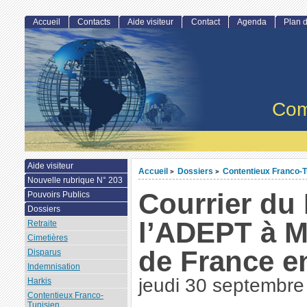
Accueil
Contacts
Aide visiteur
Contact
Agenda
Plan d
Com
Aide visiteur
Accueil
Dossiers
Contentieux Franco-T
>
>
Nouvelle rubrique N° 203
Courrier du
Pouvoirs Publics
Dossiers
l’ADEPT à M
Retraite
Cimetières
de France e
Disparus
Indemnisation
jeudi 30 septembre
Harkis
Contentieux Franco-
Tunisien