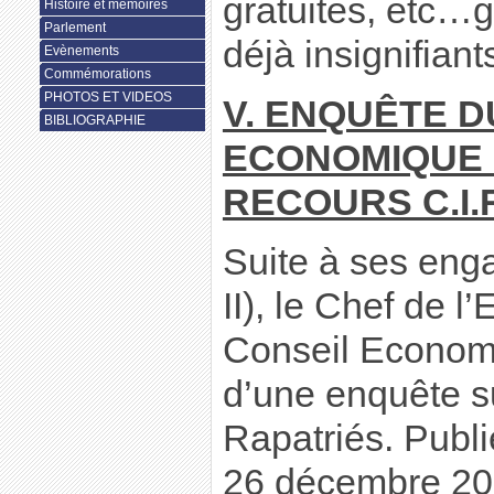
gratuites, etc…
Histoire et mémoires
Parlement
déjà insignifiant
Evènements
Commémorations
PHOTOS ET VIDEOS
V. ENQUÊTE D
BIBLIOGRAPHIE
ECONOMIQUE E
RECOURS C.I.R
Suite à ses en
II), le Chef de l’
Conseil Economi
d’une enquête su
Rapatriés. Publ
26 décembre 200