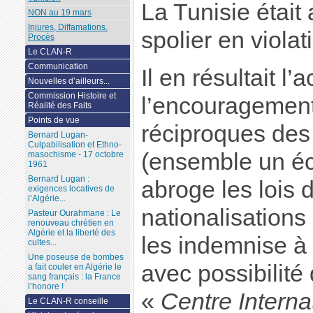
La Tunisie était
NON au 19 mars
Injures, Diffamations.
spolier en violat
Procès
Le CLAN-R
Communication
Il en résultait l
Nouvelles d’ailleurs...
Commission Histoire et
l’encouragement 
Réalité des Faits
Points de vue
réciproques des
Bernard Lugan-
Culpabilisation et Ethno-
(ensemble un éch
masochisme - 17 octobre
1961
Bernard Lugan :
abroge les lois d
exigences locatives de
l’Algérie...
nationalisations
Pasteur Ourahmane : Le
renouveau chrétien en
Algérie et la liberté des
les indemnise à u
cultes...
Une poseuse de bombes
avec possibilité 
a fait couler en Algérie le
sang français : la France
l’honore !
«
Centre Interna
Le CLAN-R conseille