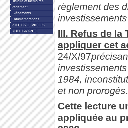
Histoire et mémoires
règlement des di
Parlement
Evènements
investissements
Commémorations
PHOTOS ET VIDEOS
III. Refus de la
BIBLIOGRAPHIE
appliquer cet 
24/X/97
précisan
investissements
1984, inconstitu
et non prorogés
.
Cette lecture u
appliquée au p