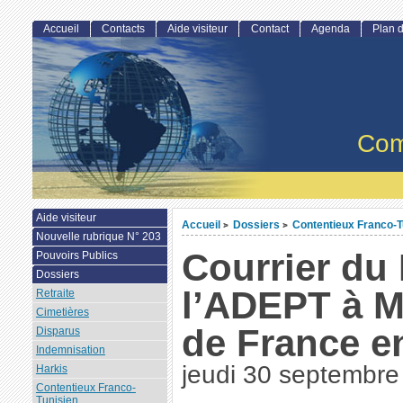
Accueil
Contacts
Aide visiteur
Contact
Agenda
Plan d
Com
Aide visiteur
Accueil
Dossiers
Contentieux Franco-T
>
>
Nouvelle rubrique N° 203
Courrier du
Pouvoirs Publics
Dossiers
l’ADEPT à M
Retraite
Cimetières
de France e
Disparus
Indemnisation
jeudi 30 septembre
Harkis
Contentieux Franco-
Tunisien