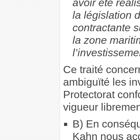
avoir été réa
la législation 
contractante su
la zone mariti
l’investisseme
Ce traité conce
ambiguïté les i
Protectorat conf
vigueur librement
B) En conséqu
Kahn nous ac