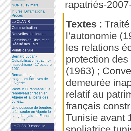
rapatriés-2007
NON au 19 mars
Injures, Diffamations.
Procès
Textes
: Trait
Le CLAN-R
Communication
l’autonomie (1
Nouvelles d’ailleurs...
Commission Histoire et
les relations 
Réalité des Faits
Points de vue
protection des
Bernard Lugan-
Culpabilisation et Ethno-
masochisme - 17 octobre
(1963) ; Conven
1961
Bernard Lugan :
exigences locatives de
demeurée inap
l’Algérie...
Pasteur Ourahmane : Le
relatif au patr
renouveau chrétien en
Algérie et la liberté des
cultes...
français constr
Une poseuse de bombes
a fait couler en Algérie le
Tunisie avant 
sang français : la France
l’honore !
spoliatrice tun
Le CLAN-R conseille