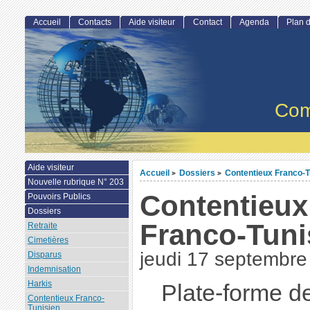
Accueil
Contacts
Aide visiteur
Contact
Agenda
Plan d
Com
Aide visiteur
Accueil
Dossiers
Contentieux Franco-T
>
>
Nouvelle rubrique N° 203
Contentieux
Pouvoirs Publics
Dossiers
Franco-Tuni
Retraite
Cimetières
jeudi 17 septembre
Disparus
Indemnisation
Harkis
Plate-forme d
Contentieux Franco-
Tunisien