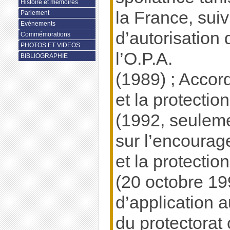
Histoire et mémoires
la France, suiv
Parlement
Evènements
d’autorisation 
Commémorations
PHOTOS ET VIDEOS
l’O.P.A.
BIBLIOGRAPHIE
(1989) ; Accor
et la protecti
(1992, seuleme
sur l’encoura
et la protecti
(20 octobre 19
d’application 
du protectorat