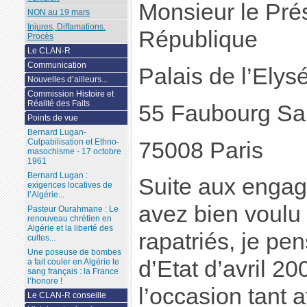
Monsieur le Prés
NON au 19 mars
Injures, Diffamations.
République
Procès
Le CLAN-R
Communication
Palais de l’Elys
Nouvelles d’ailleurs...
Commission Histoire et
Réalité des Faits
55 Faubourg Sa
Points de vue
Bernard Lugan-
Culpabilisation et Ethno-
75008 Paris
masochisme - 17 octobre
1961
Bernard Lugan :
Suite aux enga
exigences locatives de
l’Algérie...
avez bien voulu 
Pasteur Ourahmane : Le
renouveau chrétien en
Algérie et la liberté des
rapatriés, je pen
cultes...
Une poseuse de bombes
d’Etat d’avril 20
a fait couler en Algérie le
sang français : la France
l’honore !
l’occasion tant 
Le CLAN-R conseille