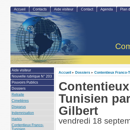
Accueil
Contacts
Aide visiteur
Contact
Agenda
Plan d
Com
Aide visiteur
Accueil
Dossiers
Contentieux Franco-T
>
>
Nouvelle rubrique N° 203
Contentieux
Pouvoirs Publics
Dossiers
Tunisien p
Retraite
Cimetières
Gilbert
Disparus
Indemnisation
vendredi 18 septe
Harkis
Contentieux Franco-
Tunisien