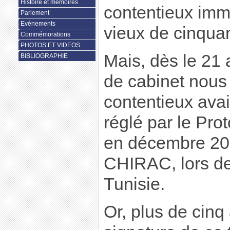
Histoire et mémoires
contentieux immo
Parlement
Evènements
vieux de cinqua
Commémorations
PHOTOS ET VIDEOS
Mais, dès le 21 
BIBLIOGRAPHIE
de cabinet nous 
contentieux avai
réglé par le Pro
en décembre 200
CHIRAC, lors de 
Tunisie.
Or, plus de cinq