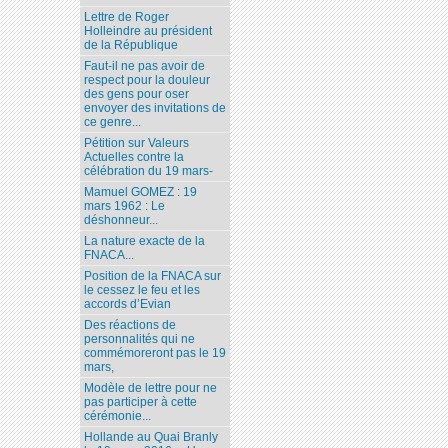
Lettre de Roger
Holleindre au président
de la République
Faut-il ne pas avoir de
respect pour la douleur
des gens pour oser
envoyer des invitations de
ce genre...
Pétition sur Valeurs
Actuelles contre la
célébration du 19 mars-
Mamuel GOMEZ : 19
mars 1962 : Le
déshonneur...
La nature exacte de la
FNACA...
Position de la FNACA sur
le cessez le feu et les
accords d’Evian
Des réactions de
personnalités qui ne
commémoreront pas le 19
mars,
Modèle de lettre pour ne
pas participer à cette
cérémonie...
Hollande au Quai Branly