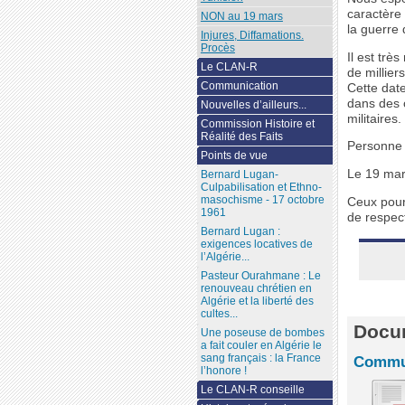
caractère 
NON au 19 mars
la guerre 
Injures, Diffamations.
Procès
Il est trè
Le CLAN-R
de millie
Communication
Cette date
dans des c
Nouvelles d’ailleurs...
militaires.
Commission Histoire et
Réalité des Faits
Personne n
Points de vue
Le 19 mars
Bernard Lugan-
Culpabilisation et Ethno-
masochisme - 17 octobre
Ceux pour 
1961
de respect
Bernard Lugan :
exigences locatives de
l’Algérie...
Pasteur Ourahmane : Le
renouveau chrétien en
Algérie et la liberté des
cultes...
Docum
Une poseuse de bombes
a fait couler en Algérie le
sang français : la France
Commun
l’honore !
Le CLAN-R conseille