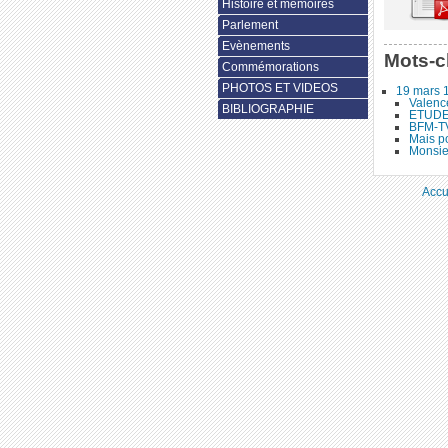
Histoire et mémoires
Parlement
Evènements
Mots-c
Commémorations
PHOTOS ET VIDEOS
19 mars 
Valenc
BIBLIOGRAPHIE
ETUDES
BFM-TV
Mais po
Monsie
Accu