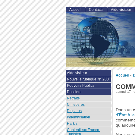
Accueil
Contacts
Aide visiteur
Aide visiteur
Accueil
D
>
Nouvelle rubrique N° 203
COMM
Pouvoirs Publics
Dossiers
samedi 17 m
Retraite
Cimetières
Dans un c
Disparus
d’État à 
Indemnisation
commémore
Harkis
qu’aucune
Contentieux Franco-
Tunisien
Nous espé