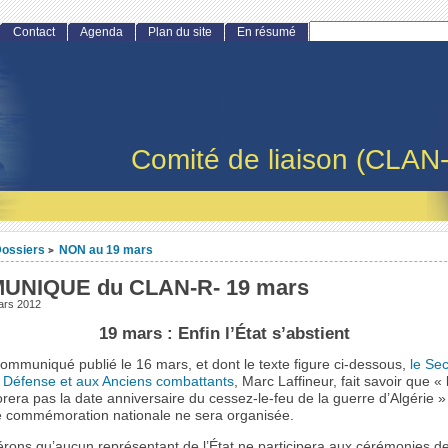
Contact
Agenda
Plan du site
En résumé
Comité de liaison (CLAN
ossiers
NON au 19 mars
>
UNIQUE du CLAN-R- 19 mars
ars 2012
19 mars : Enfin l’État s’abstient
ommuniqué publié le 16 mars, et dont le texte figure ci-dessous,
le Sec
la Défense et aux Anciens combattants
, Marc Laffineur, fait savoir que « 
ra pas la date anniversaire du cessez-le-feu de la guerre d’Algérie » 
 commémoration nationale ne sera organisée.
rons qu’aucun représentant de l’État ne participera aux cérémonies d