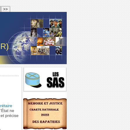
-R)
rétaire
l’État ne
et précise
e