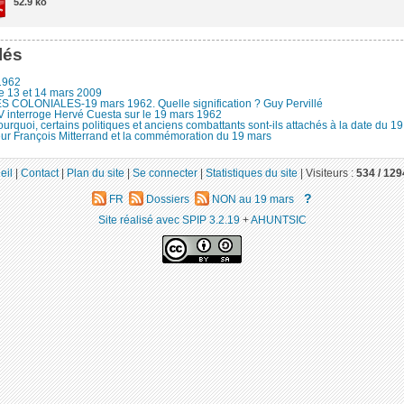
52.9 ko
lés
1962
e 13 et 14 mars 2009
 COLONIALES-19 mars 1962. Quelle signification ? Guy Pervillé
 interroge Hervé Cuesta sur le 19 mars 1962
urquoi, certains politiques et anciens combattants sont-ils attachés à la date du 1
ur François Mitterrand et la commémoration du 19 mars
eil
|
Contact
|
Plan du site
|
Se connecter
|
Statistiques du site
|
Visiteurs :
534 /
129
?
FR
Dossiers
NON au 19 mars
Site réalisé avec SPIP 3.2.19
+
AHUNTSIC