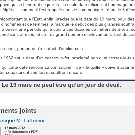
privé qui se tiendront ce jour-là ; la seule date officielle d’hommage a
d’Algérie – comme il l’est rappelé dans le communiqué - étant le 5 déc
s réconfortant que l’État, enfin, précise que la date du 19 mars, pour de
rs d’hommes et de femmes, a marqué le début des plus grandes souffra
 a ouvert une période qui a connu des dizaines de milliers de morts, s
onditions atroces, et un très grand nombre d’enlèvements, tant de civi
e peut, personne n’a le droit d’oublier cela.
 1962 est la date d’un cessez-le-feu proclamé non d’un cessez-le-feu e
qui cette date renvoie au bon souvenir de « la quille » doivent avoir l
er ceux qui ont souffert et souffrent encore.
Le 19 mars ne peut être qu’un jour de deuil.
ents joints
iqué M. Laffineur
17 mars 2012
info document : PDF