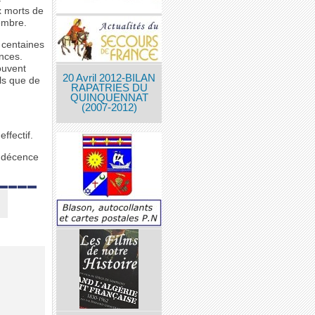
ux morts de
embre.
s centaines
nces.
ouvent
20 Avril 2012-BILAN
ls que de
RAPATRIES DU
QUINQUENNAT
(2007-2012)
ffectif.
a décence