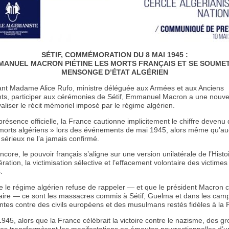
SÉTIF, COMMÉMORATION DU 8 MAI 1945 :
MANUEL MACRON PIÉTINE LES MORTS FRANÇAIS ET SE SOUMET
MENSONGE D’ÉTAT ALGÉRIEN
nt Madame Alice Rufo, ministre déléguée aux Armées et aux Anciens
ts, participer aux cérémonies de Sétif, Emmanuel Macron a une nouvel
valiser le récit mémoriel imposé par le régime algérien.
présence officielle, la France cautionne implicitement le chiffre deven
morts algériens » lors des événements de mai 1945, alors même qu’auc
 sérieux ne l’a jamais confirmé.
ncore, le pouvoir français s’aligne sur une version unilatérale de l’Hist
ération, la victimisation sélective et l’effacement volontaire des victimes
.
 le régime algérien refuse de rappeler — et que le président Macron ch
taire — ce sont les massacres commis à Sétif, Guelma et dans les ca
ntes contre des civils européens et des musulmans restés fidèles à la 
945, alors que la France célébrait la victoire contre le nazisme, des g