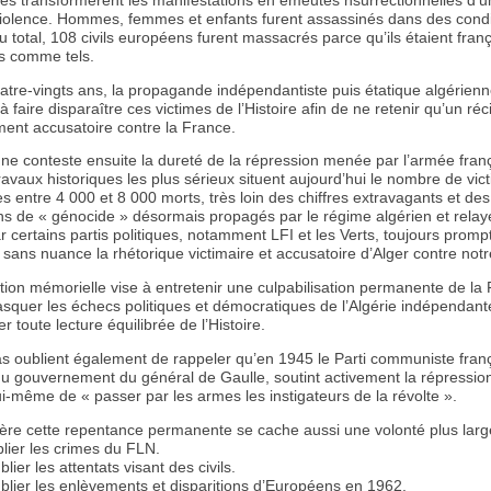
tes transformèrent les manifestations en émeutes nsurrectionnelles d’
iolence. Hommes, femmes et enfants furent assassinés dans des condi
u total, 108 civils européens furent massacrés parce qu’ils étaient fran
s comme tels.
atre-vingts ans, la propagande indépendantiste puis étatique algérien
à faire disparaître ces victimes de l’Histoire afin de ne retenir qu’un réci
ment accusatoire contre la France.
ne conteste ensuite la dureté de la répression menée par l’armée fran
ravaux historiques les plus sérieux situent aujourd’hui le nombre de vic
s entre 4 000 et 8 000 morts, très loin des chiffres extravagants et des
ns de « génocide » désormais propagés par le régime algérien et relay
 certains partis politiques, notamment LFI et les Verts, toujours promp
sans nuance la rhétorique victimaire et accusatoire d’Alger contre notr
ation mémorielle vise à entretenir une culpabilisation permanente de la
asquer les échecs politiques et démocratiques de l’Algérie indépendant
 toute lecture équilibrée de l’Histoire.
s oublient également de rappeler qu’en 1945 le Parti communiste franç
 gouvernement du général de Gaulle, soutint activement la répression
i-même de « passer par les armes les instigateurs de la révolte ».
ière cette repentance permanente se cache aussi une volonté plus larg
blier les crimes du FLN.
lier les attentats visant des civils.
blier les enlèvements et disparitions d’Européens en 1962.