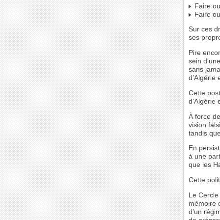
Faire ou
Faire ou
Sur ces d
ses propr
Pire enco
sein d’un
sans jamai
d’Algérie 
Cette pos
d’Algérie 
À force d
vision fal
tandis qu
En persist
à une part
que les Ha
Cette poli
Le Cercle 
mémoire c
d’un régim