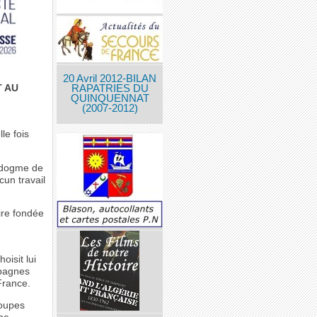
20 Avril 2012-BILAN
 AU
RAPATRIES DU
QUINQUENNAT
(2007-2012)
le fois
u dogme de
un travail
oire fondée
oisit lui
mpagnes
France.
roupes