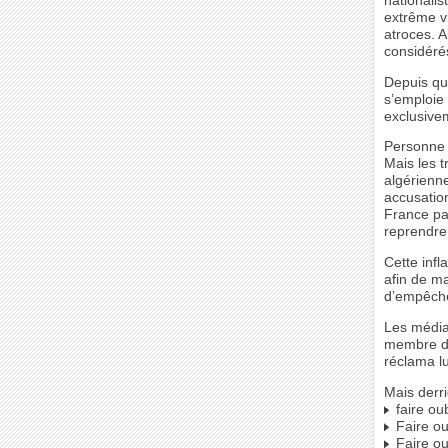
nationalis
extrême v
atroces. A
considéré
Depuis qu
s’emploie 
exclusive
Personne 
Mais les t
algérienne
accusatio
France par
reprendre 
Cette infl
afin de m
d’empêcher
Les média
membre du
réclama lu
Mais derr
faire ou
Faire oub
Faire ou