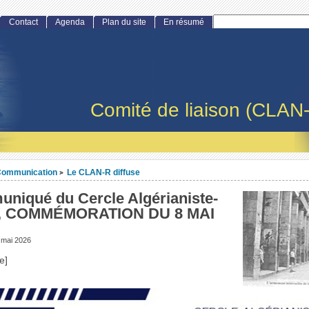
Contact
Agenda
Plan du site
En résumé
Comité de liaison (CLAN
ommunication
Le CLAN-R diffuse
>
niqué du Cercle Algérianiste-
F, COMMÉMORATION DU 8 MAI
 mai 2026
e]