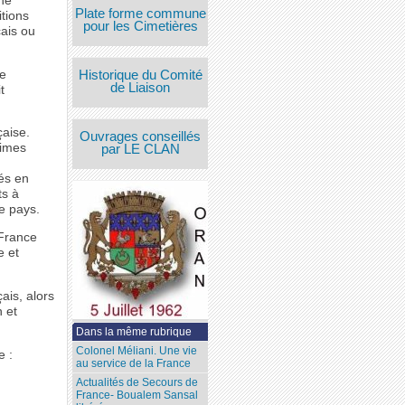
une
Plate forme commune
tions
pour les Cimetières
çais ou
ne
Historique du Comité
de Liaison
t
çaise.
Ouvrages conseillés
times
par LE CLAN
és en
ts à
e pays.
 France
e et
ais, alors
 et
Dans la même rubrique
Colonel Méliani. Une vie
e :
au service de la France
Actualités de Secours de
France- Boualem Sansal