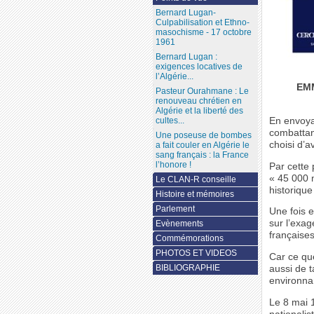
Bernard Lugan-
Culpabilisation et Ethno-
masochisme - 17 octobre
1961
Bernard Lugan :
exigences locatives de
l’Algérie...
EM
Pasteur Ourahmane : Le
renouveau chrétien en
Algérie et la liberté des
En envoya
cultes...
combattan
Une poseuse de bombes
choisi d’a
a fait couler en Algérie le
sang français : la France
l’honore !
Par cette 
« 45 000 
Le CLAN-R conseille
historique
Histoire et mémoires
Parlement
Une fois e
sur l’exag
Evènements
françaises
Commémorations
PHOTOS ET VIDEOS
Car ce que
BIBLIOGRAPHIE
aussi de 
environna
Le 8 mai 1