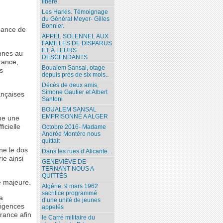
libéré
Les Harkis. Témoignage
du Général Meyer- Gilles
Bonnier.
ssance de
APPEL SOLENNEL AUX
FAMILLES DE DISPARUS
ET À LEURS
ennes au
DESCENDANTS
rance,
Boualem Sansal, otage
s
depuis près de six mois..
Décès de deux amis,
Simone Gautier et Albert
ançaises
Santoni
BOUALEM SANSAL
EMPRISONNÉ A ALGER
me une
icielle
Octobre 2016- Madame
Andrée Montéro nous
quittait
rne le dos
Dans les rues d’Alicante...
ie ainsi
GENEVIÈVE DE
TERNANT NOUS A
QUITTÉS
e majeure.
Algérie, 9 mars 1962
sacrifice programmé
a
d’une unité de jeunes
xigences
appelés
France afin
le Carré militaire du