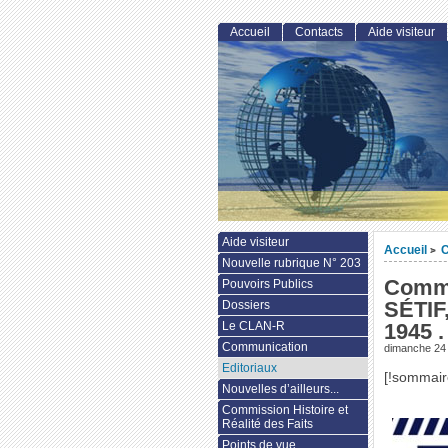
Accueil
Contacts
Aide visiteur
Aide visiteur
Accueil
C
>
Nouvelle rubrique N° 203
Commu
Pouvoirs Publics
SÉTI
Dossiers
Le CLAN-R
1945 .
Communication
dimanche 24
Editoriaux
[!sommair
Nouvelles d’ailleurs...
Commission Histoire et
Réalité des Faits
Points de vue