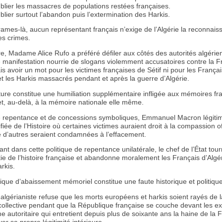
blier les massacres de populations restées françaises.
blier surtout l’abandon puis l’extermination des Harkis.
rames-là, aucun représentant français n’exige de l’Algérie la reconnai
es crimes.
re, Madame Alice Rufo a préféré défiler aux côtés des autorités algéri
e manifestation nourrie de slogans violemment accusatoires contre la F
s avoir un mot pour les victimes françaises de Sétif ni pour les Françai
et les Harkis massacrés pendant et après la guerre d’Algérie.
ture constitue une humiliation supplémentaire infligée aux mémoires fr
et, au-delà, à la mémoire nationale elle même.
e repentance et de concessions symboliques, Emmanuel Macron légiti
sifiée de l’Histoire où certaines victimes auraient droit à la compassion off
e d’autres seraient condamnées à l’effacement.
ant dans cette politique de repentance unilatérale, le chef de l’État tou
ie de l’histoire française et abandonne moralement les Français d’Algér
rkis.
tique d’abaissement mémoriel constitue une faute historique et politiqu
algérianiste refuse que les morts européens et harkis soient rayés de l
ollective pendant que la République française se couche devant les e
e autoritaire qui entretient depuis plus de soixante ans la haine de la 