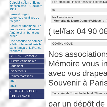
Le Comité de Liaison des Associations Na
Culpabilisation et Ethno-
masochisme - 17 octobre
1961
et
Bernard Lugan :
les Associations
exigences locatives de
"Mémorial de Notre Dame d’Afrique"
et
l’Algérie...
Pasteur Ourahmane : Le
( tel/fax 04 90 0
renouveau chrétien en
Algérie et la liberté des
cultes...
Une poseuse de bombes
COMMUNIQUÉ
a fait couler en Algérie le
sang français : la France
l’honore !
Nos associations
Le CLAN-R conseille
Mémoire vous inv
Histoire et mémoires
Parlement
avec vos drapea
Evènements
Commémorations
Souvenir à Pari
2025
2024
PHOTOS ET VIDEOS
Sous l’Arc de Triomphe le Jeudi 26 mars 
BIBLIOGRAPHIE
par un dépôt de