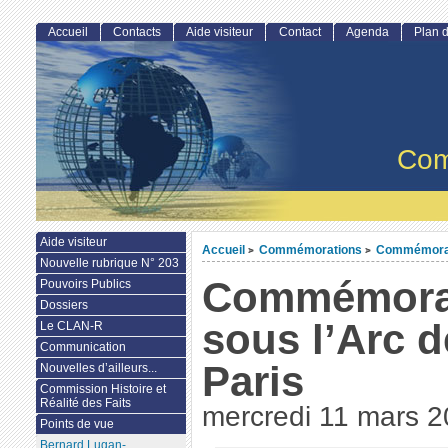
Accueil
Contacts
Aide visiteur
Contact
Agenda
Plan d
Com
Aide visiteur
Accueil
Commémorations
Commémorat
>
>
Nouvelle rubrique N° 203
Commémorat
Pouvoirs Publics
Dossiers
sous l’Arc 
Le CLAN-R
Communication
Paris
Nouvelles d’ailleurs...
Commission Histoire et
Réalité des Faits
mercredi 11 mars 
Points de vue
Bernard Lugan-