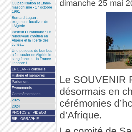
dimanche 25 mai 2
Culpabilisation et Ethno-
masochisme - 17 octobre
1961
Bernard Lugan :
exigences locatives de
l’Algérie...
Pasteur Ourahmane : Le
renouveau chrétien en
Algérie et la liberté des
cultes...
Une poseuse de bombes
a fait couler en Algérie le
sang français : la France
l’honore !
Le CLAN-R conseille
Histoire et mémoires
Le SOUVENIR 
Parlement
Evènements
désormais en ch
Commémorations
cérémonies d’h
2025
2024
d’Afrique.
PHOTOS ET VIDEOS
BIBLIOGRAPHIE
Le comité de Sa