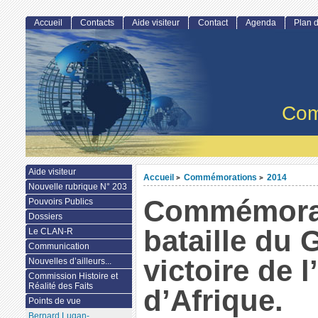
Accueil
Contacts
Aide visiteur
Contact
Agenda
Plan d
Com
Aide visiteur
Accueil
Commémorations
2014
>
>
Nouvelle rubrique N° 203
Commémorat
Pouvoirs Publics
Dossiers
bataille du 
Le CLAN-R
Communication
victoire de 
Nouvelles d’ailleurs...
Commission Histoire et
Réalité des Faits
d’Afrique.
Points de vue
Bernard Lugan-