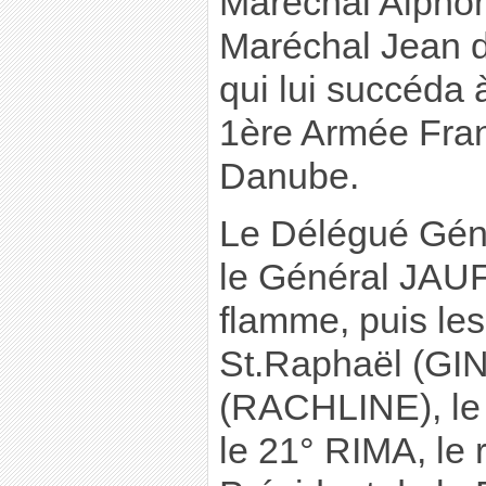
Maréchal Alphon
Maréchal Jean d
qui lui succéda à
1ère Armée Fran
Danube.
Le Délégué Géné
le Général JAU
flamme, puis le
St.Raphaël (GIN
(RACHLINE), le
le 21° RIMA, le 