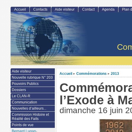
Accueil
Contacts
Aide visiteur
Contact
Agenda
Plan d
Com
Aide visiteur
Accueil
Commémorations
2013
>
>
Nouvelle rubrique N° 203
Commémora
Pouvoirs Publics
Dossiers
l’Exode à Ma
Le CLAN-R
Communication
dimanche 16 juin 2
Nouvelles d’ailleurs...
Commission Histoire et
Réalité des Faits
Points de vue
Bernard Lugan-