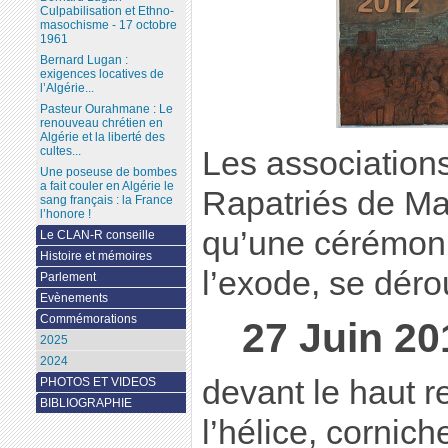
Culpabilisation et Ethno-
masochisme - 17 octobre
1961
Bernard Lugan :
exigences locatives de
l’Algérie...
Pasteur Ourahmane : Le
renouveau chrétien en
Algérie et la liberté des
cultes...
Les associations
Une poseuse de bombes
a fait couler en Algérie le
Rapatriés de Ma
sang français : la France
l’honore !
qu’une cérémon
Le CLAN-R conseille
Histoire et mémoires
l’exode, se déro
Parlement
Evènements
Commémorations
27 Juin 20
2025
2024
devant le haut 
PHOTOS ET VIDEOS
BIBLIOGRAPHIE
l’hélice, cornic