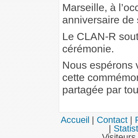
Marseille, à l’o
anniversaire de 
Le CLAN-R soutie
cérémonie.
Nous espérons v
cette commémora
partagée par tou
Accueil
|
Contact
|
|
Statis
Visiteurs