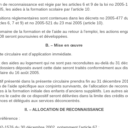
on de reconnaissance est régie par les articles 6 et 9 de la loi no 2005-
05, les aides à la formation scolaire par l’article 10.
sitions réglementaires sont contenues dans les décrets no 2005-477 d
cles 6, 7 et 9) et no 2005-521 du 23 mai 2005 (article 10).
maine de la formation et de l’aide au retour à l’emploi, les actions en
08 seront poursuivies et développées.
B. – Mise en œuvre
e circulaire est d’application immédiate.
t des aides au logement qui ne sont pas reconduites au-delà du 31 d
 dossiers déposés avant cette date seront traités conformément aux dis
ulaire du 16 août 2005.
tif présenté dans la présente circulaire prendra fin au 31 décembre 20
n de l’aide spécifique aux conjoints survivants, de l’allocation de recon
es à la formation initiale des enfants d’anciens supplétifs. Les autres a
ns le cadre de ce dispositif seront délivrées dans la limite des crédits 
ances et délégués aux services déconcentrés.
II. – ALLOCATION DE RECONNAISSANCE
référence :
02-1576 du 30 décembre 2002, notamment l’article 67 ;