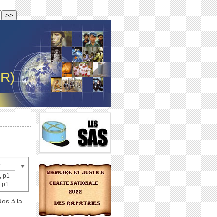
-R)
e
X
, p1
, p1
des à la