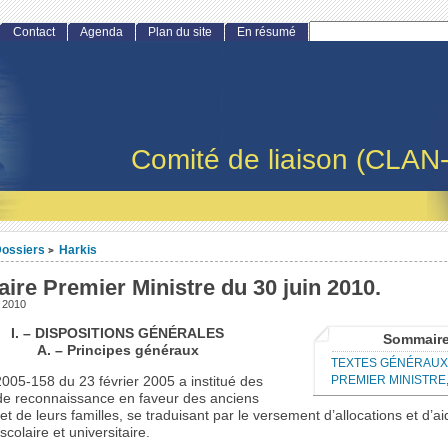
Contact
Agenda
Plan du site
En résumé
Comité de liaison (CLAN
ossiers
Harkis
>
aire Premier Ministre du 30 juin 2010.
et 2010
I. – DISPOSITIONS GÉNÉRALES
Sommair
A. – Principes généraux
TEXTES GÉNÉRAU
PREMIER MINISTRE
2005-158 du 23 février 2005 a institué des
e reconnaissance en faveur des anciens
 et de leurs familles, se traduisant par le versement d’allocations et d’ai
scolaire et universitaire.