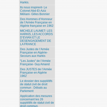
Harkis.
Ils nous inspirent- Le
Colonel Abd-El-Aziz
Méliani- Gilles Bonnier
Des Hommes d’Honneur
de l’Armée Française en
Algérie française en 1962
MICHELE LAUMET- LES
HARKIS, LES ACCORDS
D’EVIAN ET LE
DESENGAGEMENT DE
LA FRANCE
Des Justes de l’Armée
Française en Algérie-
Secours aux Harkis
"Les Justes" de l’Armée
Française- Guy Amand
Des JUSTES de l’Armée
Française en Algérie
1962
Le dossier des supplétifs
de statut civil de droit
commun : Débats au
Parlement
Application des mesures
concernant les 26
supplétifs de statut civil de
droit commun.