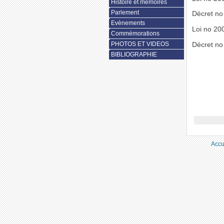
Histoire et mémoires
Parlement
Décret no
Evènements
Loi no 200
Commémorations
PHOTOS ET VIDEOS
Décret no
BIBLIOGRAPHIE
Accu