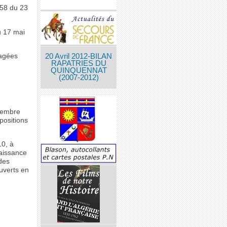
158 du 23
u 17 mai
gagées
20 Avril 2012-BILAN
RAPATRIES DU
QUINQUENNAT
(2007-2012)
écembre
positions
10, à
naissance
ides
ouverts en