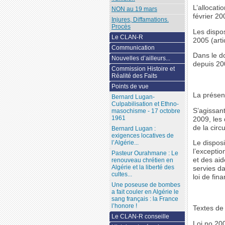
L’allocati
NON au 19 mars
février 20
Injures, Diffamations.
Procès
Les dispo
Le CLAN-R
2005 (arti
Communication
Dans le do
Nouvelles d’ailleurs...
depuis 20
Commission Histoire et
Réalité des Faits
Points de vue
La présent
Bernard Lugan-
Culpabilisation et Ethno-
S’agissan
masochisme - 17 octobre
1961
2009, les
de la circ
Bernard Lugan :
exigences locatives de
l’Algérie...
Le disposi
l’exceptio
Pasteur Ourahmane : Le
et des aid
renouveau chrétien en
Algérie et la liberté des
servies da
cultes...
loi de fin
Une poseuse de bombes
a fait couler en Algérie le
sang français : la France
l’honore !
Textes de 
Le CLAN-R conseille
Loi no 20