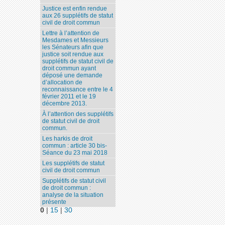
Justice est enfin rendue
aux 26 supplétifs de statut
civil de droit commun
Lettre à l’attention de
Mesdames et Messieurs
les Sénateurs afin que
justice soit rendue aux
supplétifs de statut civil de
droit commun ayant
déposé une demande
d’allocation de
reconnaissance entre le 4
février 2011 et le 19
décembre 2013.
À l’attention des supplétifs
de statut civil de droit
commun.
Les harkis de droit
commun : article 30 bis-
Séance du 23 mai 2018
Les supplétifs de statut
civil de droit commun
Supplétifs de statut civil
de droit commun :
analyse de la situation
présente
0
|
15
|
30