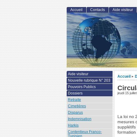
Accueil
Contacts
Aide visiteur
Aide visiteur
Accueil
D
>
Nouvelle rubrique N° 203
Circul
Pouvoirs Publics
Dossiers
jeudi 15 juill
Retraite
Cimetières
Disparus
La loi no 
Indemnisation
mesures d
Harkis
supplétifs
Contentieux Franco-
formation 
Tunisien