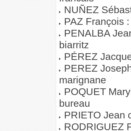
NUÑEZ Sébastie
PAZ François :
PENALBA Jean-p
biarritz
PÉREZ Jacqueli
PEREZ Joseph-fr
marignane
POQUET Marys
bureau
PRIETO Jean c
RODRIGUEZ Fab