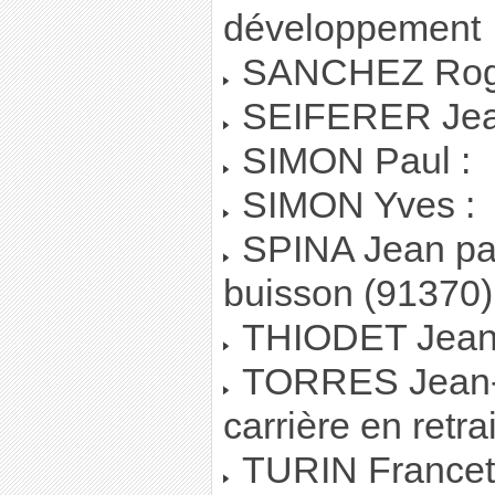
développement
SANCHEZ Roger
SEIFERER Jean
SIMON Paul :
SIMON Yves :
SPINA Jean paul
buisson (91370)
THIODET Jean 
TORRES Jean-lo
carrière en retra
TURIN Francette