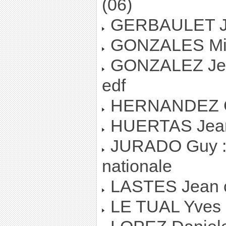
(06)
GERBAULET Je
GONZALES Mich
GONZALEZ Jean-
edf
HERNANDEZ Gill
HUERTAS Jean 
JURADO Guy : R
nationale
LASTES Jean c
LE TUAL Yves 