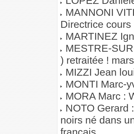
LOPEZ Daniele
MANNONI VITEL
Directrice cours
MARTINEZ Ignac
MESTRE-SURREL
) retraitée ! mars
MIZZI Jean loui
MONTI Marc-yv
MORA Marc : 
NOTO Gerard : 
noirs né dans u
francais