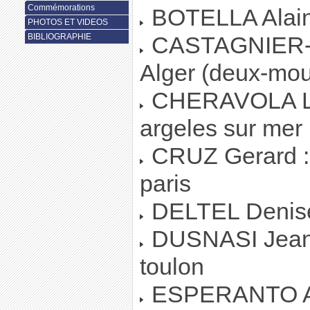
Commémorations
BOTELLA Alain :
PHOTOS ET VIDEOS
BIBLIOGRAPHIE
CASTAGNIER-D
Alger (deux-mou
CHERAVOLA Lau
argeles sur mer
CRUZ Gerard : 
paris
DELTEL Denise 
DUSNASI Jean -
toulon
ESPERANTO Al