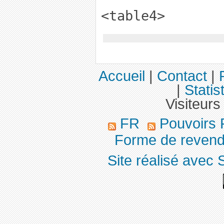
<table4>
Accueil
|
Contact
|
|
Statis
Visiteurs
FR
Pouvoirs 
Forme de revend
Site réalisé avec 