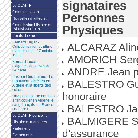
signataires
Le CLAN-R
Communication
Personnes
Nouvelles d’ailleurs...
Commission Histoire et
Physiques
Réalité des Faits
Points de vue
Bernard Lugan-
ALCARAZ Aline
Culpabilisation et Ethno-
masochisme - 17 octobre
1961
AMORICH Serge
Bernard Lugan :
exigences locatives de
ANDRE Jean pi
l’Algérie...
Pasteur Ourahmane : Le
BALESTRO Guy 
renouveau chrétien en
Algérie et la liberté des
cultes...
honoraire
Une poseuse de bombes
a fait couler en Algérie le
sang français : la France
BALESTRO Jacq
l’honore !
Le CLAN-R conseille
BALMIGERE Sol
Histoire et mémoires
Parlement
d’assurance
Evènements