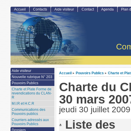
Accueil
Contacts
Aide visiteur
Contact
Agenda
Plan d
Com
Aide visiteur
Accueil
Pouvoirs Publics
Charte et Pla
>
>
Nouvelle rubrique N° 203
Charte du C
Pouvoirs Publics
Charte et Plate Forme de
revendications du CLAN-
30 mars 200
R
M.I.R et H.C.R
jeudi 30 juillet 2009
Communications des
Pouvoirs publics
Courriers adressés aux
Liste des
Pouvoirs Publics
Dossiers