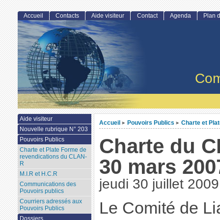
Accueil
Contacts
Aide visiteur
Contact
Agenda
Plan d
Com
Aide visiteur
Accueil
Pouvoirs Publics
Charte et Pla
>
>
Nouvelle rubrique N° 203
Charte du C
Pouvoirs Publics
Charte et Plate Forme de
revendications du CLAN-
30 mars 200
R
M.I.R et H.C.R
jeudi 30 juillet 2009
Communications des
Pouvoirs publics
Courriers adressés aux
Le Comité de Li
Pouvoirs Publics
Dossiers