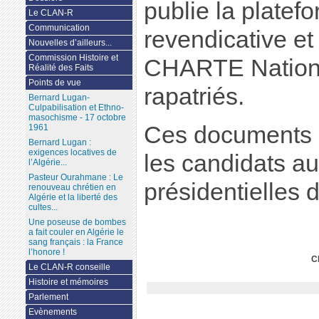
publie la platef
Le CLAN-R
Communication
revendicative et 
Nouvelles d’ailleurs...
Commission Histoire et
CHARTE Nation
Réalité des Faits
Points de vue
rapatriés.
Bernard Lugan-
Culpabilisation et Ethno-
masochisme - 17 octobre
Ces documents s
1961
Bernard Lugan :
exigences locatives de
les candidats au
l’Algérie...
Pasteur Ourahmane : Le
présidentielles 
renouveau chrétien en
Algérie et la liberté des
cultes...
Une poseuse de bombes
a fait couler en Algérie le
sang français : la France
l’honore !
C
Le CLAN-R conseille
Histoire et mémoires
Parlement
Evènements