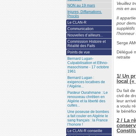
Veuillez 
NON au 19 mars
mis en av
Injures, Diffamations.
Procès
Il appart
Le CLAN-R
pour dema
supplétifs
Communication
l’honneur 
Nouvelles d’ailleurs...
Commission Histoire et
Serge A
Réalité des Faits
Délégué n
Points de vue
retraite
Bernard Lugan-
Culpabilisation et Ethno-
masochisme - 17 octobre
1961
1/ Un pr
Bernard Lugan :
local («
exigences locatives de
l’Algérie...
Du fait de
Pasteur Ourahmane : Le
civil de d
renouveau chrétien en
leur arriv
Algérie et la liberté des
cultes...
a voulu ré
le bénéfic
Une poseuse de bombes
a fait couler en Algérie le
2 / La r
sang français : la France
l’honore !
conservé
Constit
Le CLAN-R conseille