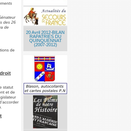
guments
 Sénateur
is des 26
va de
20 Avril 2012-BILAN
RAPATRIES DU
QUINQUENNAT
(2007-2012)
tions de
droit
e statut
ent et de
égislateur
 d’accorder
n.
t