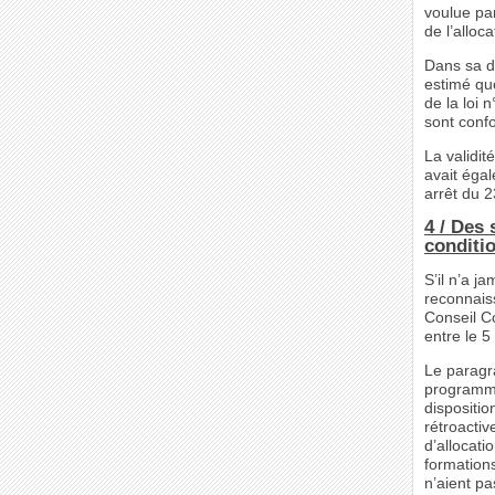
voulue par
de l’alloca
Dans sa d
estimé que
de la loi 
sont confo
La validité
avait éga
arrêt du 2
4 / Des 
conditi
S’il n’a ja
reconnaiss
Conseil C
entre le 5
Le paragra
programma
dispositio
rétroacti
d’allocati
formations
n’aient p