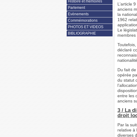
Histoire et mémoires
L’article 
Parlement
anciens m
Evènements
la nationa
1962 relat
Commémorations
applicatio
PHOTOS ET VIDEOS
Le législa
BIBLIOGRAPHIE
membres de
Toutefois,
déclaré co
reconnais
nationalit
Du fait de
opérée pa
du statut 
l’allocati
dispositio
entre les 
anciens su
3 / La d
droit lo
Par la sui
relative à
diverses d