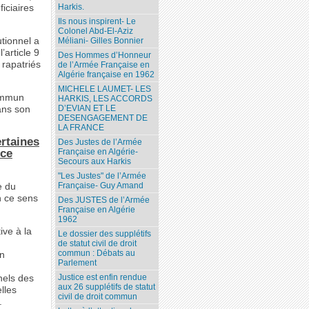
Harkis.
ficiaires
Ils nous inspirent- Le
Colonel Abd-El-Aziz
tionnel a
Méliani- Gilles Bonnier
’article 9
Des Hommes d’Honneur
 rapatriés
de l’Armée Française en
Algérie française en 1962
MICHELE LAUMET- LES
 commun
HARKIS, LES ACCORDS
D’EVIAN ET LE
ans son
DESENGAGEMENT DE
LA FRANCE
ertaines
Des Justes de l’Armée
Française en Algérie-
nce
Secours aux Harkis
"Les Justes" de l’Armée
Française- Guy Amand
e du
n ce sens
Des JUSTES de l’Armée
Française en Algérie
1962
ive à la
Le dossier des supplétifs
de statut civil de droit
commun : Débats au
on
Parlement
Justice est enfin rendue
nels des
aux 26 supplétifs de statut
lles
civil de droit commun
.