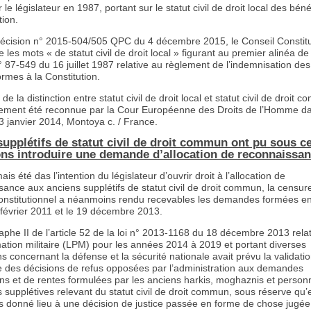
 le législateur en 1987, portant sur le statut civil de droit local des béné
tion.
écision n° 2015-504/505 QPC du 4 décembre 2015, le Conseil Constitu
 les mots « de statut civil de droit local » figurant au premier alinéa de l
n° 87-549 du 16 juillet 1987 relative au règlement de l’indemnisation des
rmes à la Constitution.
 de la distinction entre statut civil de droit local et statut civil de droit
lement été reconnue par la Cour Européenne des Droits de l’Homme d
3 janvier 2014, Montoya c. / France.
supplétifs de statut civil de droit commun ont pu sous c
ons introduire une demande d’allocation de reconnaissa
mais été das l’intention du législateur d’ouvrir droit à l’allocation de
ance aux anciens supplétifs de statut civil de droit commun, la censur
onstitutionnel a néanmoins rendu recevables les demandes formées e
 février 2011 et le 19 décembre 2013.
phe II de l’article 52 de la loi n° 2013-1168 du 18 décembre 2013 relat
tion militaire (LPM) pour les années 2014 à 2019 et portant diverses
ns concernant la défense et la sécurité nationale avait prévu la validati
ve des décisions de refus opposées par l’administration aux demandes
ons et de rentes formulées par les anciens harkis, moghaznis et person
 supplétives relevant du statut civil de droit commun, sous réserve qu’e
as donné lieu à une décision de justice passée en forme de chose jugée