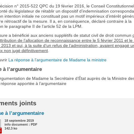
écision n° 2015-522 QPC du 19 février 2016, le Conseil Constitutionne
onté du législateur de rétablir un dispositif d’indemnisation correspond
on intention initiale ne constituait pas un motif impérieux d’intérêt général
re rétroactif de la mesure. Il a, en conséquence, déclaré contraire à la
on le paragraphe II de l’article 52 de la LPM.
ure a bénéficié aux anciens supplétifs de statut civil de droit commun
l’attribution de l’allocation de reconnaissance entre le 5 février 2011 et le
013 et qui, à la suite d’un refus de l’administration, avaient engagé u
x non jugé définitivement
.
uvrir
La réponse à l’argumentaire de Madame la ministre
 à l’argumentaire
’argumentation de Madame la Secrétaire d’État auprès de la Ministre d
a réponse apportée à l’argumentaire
ents joints
e à l’argumentaire
18 septembre 2019
info document : PDF
142.3 ko