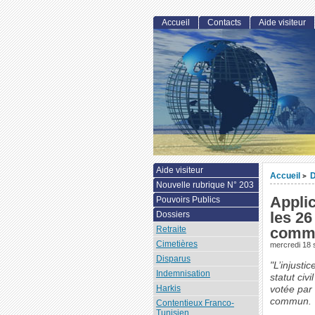
Accueil
Contacts
Aide visiteur
Aide visiteur
Accueil
D
>
Nouvelle rubrique N° 203
Appli
Pouvoirs Publics
les 26
Dossiers
Retraite
comm
Cimetières
mercredi 18
Disparus
"L’injusti
Indemnisation
statut ci
Harkis
votée par 
commun.
Contentieux Franco-
Tunisien