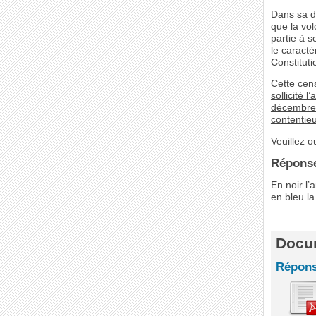
Dans sa d
que la vol
partie à s
le caractè
Constituti
Cette cens
sollicité 
décembre 2
contentieu
Veuillez o
Réponse
En noir l
en bleu l
Docum
Répons