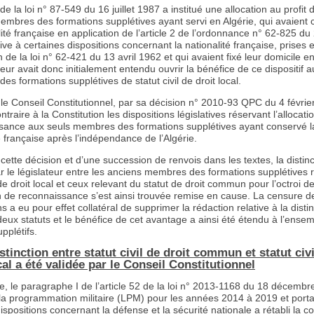
9 de la loi n° 87-549 du 16 juillet 1987 a institué une allocation au profit 
embres des formations supplétives ayant servi en Algérie, qui avaient
lité française en application de l’article 2 de l’ordonnance n° 62-825 du 2
ive à certaines dispositions concernant la nationalité française, prises 
n de la loi n° 62-421 du 13 avril 1962 et qui avaient fixé leur domicile e
teur avait donc initialement entendu ouvrir la bénéfice de ce dispositif 
s formations supplétives de statut civil de droit local.
 le Conseil Constitutionnel, par sa décision n° 2010-93 QPC du 4 févrie
ntraire à la Constitution les dispositions législatives réservant l’allocati
sance aux seuls membres des formations supplétives ayant conservé l
é française après l’indépendance de l’Algérie.
 cette décision et d’une succession de renvois dans les textes, la distinc
r le législateur entre les anciens membres des formations supplétives 
de droit local et ceux relevant du statut de droit commun pour l’octroi d
on de reconnaissance s’est ainsi trouvée remise en cause. La censure d
ns a eu pour effet collatéral de supprimer la rédaction relative à la disti
deux statuts et le bénéfice de cet avantage a ainsi été étendu à l’ense
pplétifs.
istinction entre statut civil de droit commun et statut civi
cal a été validée par le Conseil Constitutionnel
te, le paragraphe I de l’article 52 de la loi n° 2013-1168 du 18 décemb
 la programmation militaire (LPM) pour les années 2014 à 2019 et port
ispositions concernant la défense et la sécurité nationale a rétabli la co