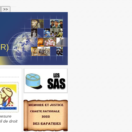
-R)
 mesure
l de droit