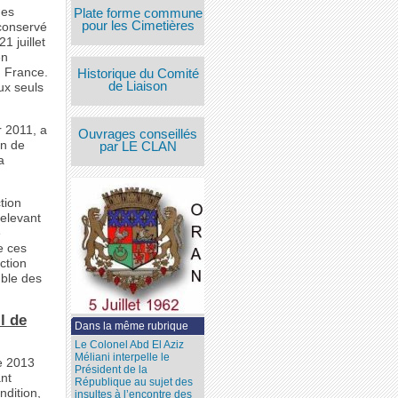
des
Plate forme commune
pour les Cimetières
 conservé
1 juillet
en
n France.
Historique du Comité
de Liaison
aux seuls
r 2011, a
Ouvrages conseillés
on de
par LE CLAN
a
tion
relevant
e
e ces
nction
mble des
l de
Dans la même rubrique
Le Colonel Abd El Aziz
Méliani interpelle le
re 2013
Président de la
ant
République au sujet des
ndition,
insultes à l’encontre des