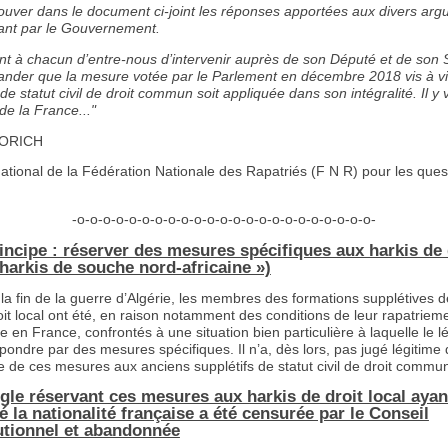
trouver dans le document ci-joint les réponses apportées aux divers ar
ant par le Gouvernement.
ient à chacun d’entre-nous d’intervenir auprès de son Député et de son
nder que la mesure votée par le Parlement en décembre 2018 vis à v
 de statut civil de droit commun soit appliquée dans son intégralité. Il y 
de la France..."
MORICH
ational de la Fédération Nationale des Rapatriés (F N R) pour les ques
-o-o-o-o-o-o-o-o-o-o-o-o-o-o-o-o-o-o-o-o-o-o-o-
incipe : réserver des mesures spécifiques aux harkis de 
 harkis de souche nord-africaine »)
 la fin de la guerre d’Algérie, les membres des formations supplétives d
roit local ont été, en raison notamment des conditions de leur rapatriem
ée en France, confrontés à une situation bien particulière à laquelle le l
pondre par des mesures spécifiques. Il n’a, dès lors, pas jugé légitime
e de ces mesures aux anciens supplétifs de statut civil de droit commu
ègle réservant ces mesures aux harkis de droit local ayan
 la nationalité française a été censurée par le Conseil
utionnel et abandonnée