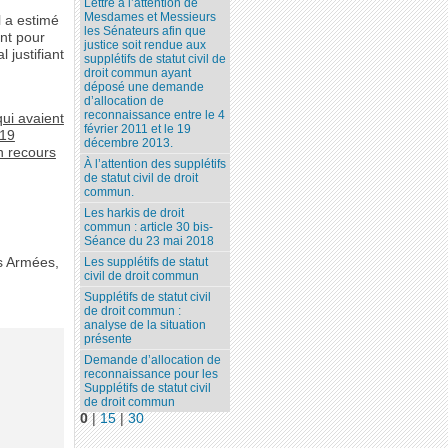
Lettre à l’attention de
Mesdames et Messieurs
l a estimé
les Sénateurs afin que
ant pour
justice soit rendue aux
 justifiant
supplétifs de statut civil de
droit commun ayant
déposé une demande
d’allocation de
reconnaissance entre le 4
qui avaient
février 2011 et le 19
 19
décembre 2013.
n recours
À l’attention des supplétifs
de statut civil de droit
commun.
Les harkis de droit
commun : article 30 bis-
Séance du 23 mai 2018
es Armées,
Les supplétifs de statut
civil de droit commun
Supplétifs de statut civil
de droit commun :
analyse de la situation
présente
Demande d’allocation de
reconnaissance pour les
Supplétifs de statut civil
de droit commun
0
|
15
|
30