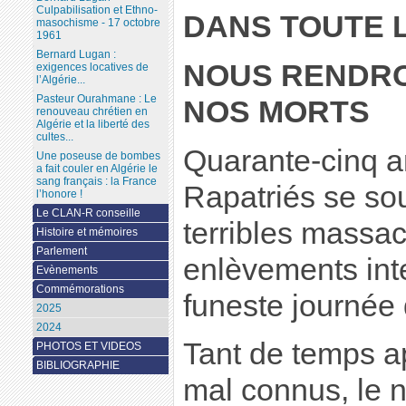
Culpabilisation et Ethno-
DANS TOUTE 
masochisme - 17 octobre
1961
Bernard Lugan :
NOUS RENDR
exigences locatives de
l’Algérie...
Pasteur Ourahmane : Le
NOS MORTS
renouveau chrétien en
Algérie et la liberté des
cultes...
Quarante-cinq a
Une poseuse de bombes
a fait couler en Algérie le
sang français : la France
Rapatriés se so
l’honore !
Le CLAN-R conseille
terribles massac
Histoire et mémoires
Parlement
enlèvements int
Evènements
Commémorations
funeste journée d
2025
2024
Tant de temps ap
PHOTOS ET VIDEOS
BIBLIOGRAPHIE
mal connus, le 