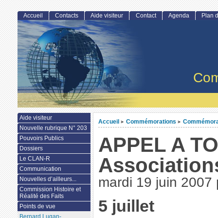
Accueil
Contacts
Aide visiteur
Contact
Agenda
Plan d
Com
Aide visiteur
Accueil
Commémorations
Commémorat
>
>
Nouvelle rubrique N° 203
APPEL A TO
Pouvoirs Publics
Dossiers
Association
Le CLAN-R
Communication
mardi 19 juin 2007
Nouvelles d’ailleurs...
Commission Histoire et
Réalité des Faits
5 juillet
Points de vue
Bernard Lugan-