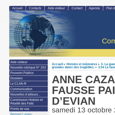
Accueil
Contacts
Aide visiteur
Contact
Agenda
Plan d
Com
Aide visiteur
Accueil
Histoire et mémoires
3- La gue
>
>
grandes dates des tragédies.
3.54 Le fau
Nouvelle rubrique N° 203
>
Pouvoirs Publics
ANNE CAZA
Dossiers
Le CLAN-R
FAUSSE PA
Communication
Nouvelles d’ailleurs...
D’EVIAN
Commission Histoire et
Réalité des Faits
samedi 13 octobre
Points de vue
Bernard Lugan-