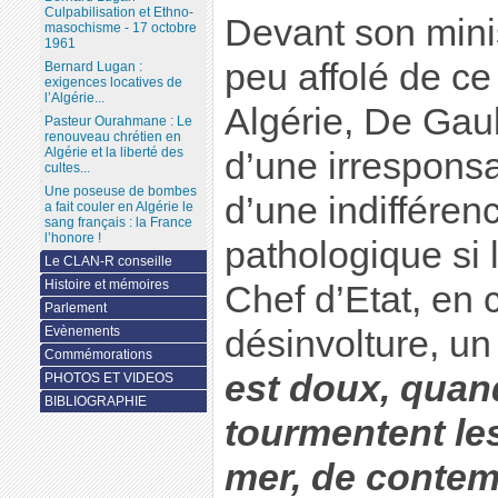
Culpabilisation et Ethno-
Devant son mini
masochisme - 17 octobre
1961
peu affolé de ce
Bernard Lugan :
exigences locatives de
l’Algérie...
Algérie, De Gaul
Pasteur Ourahmane : Le
renouveau chrétien en
Algérie et la liberté des
d’une irresponsa
cultes...
Une poseuse de bombes
d’une indifféren
a fait couler en Algérie le
sang français : la France
l’honore !
pathologique si 
Le CLAN-R conseille
Histoire et mémoires
Chef d’Etat, en c
Parlement
Evènements
désinvolture, un
Commémorations
est doux, quan
PHOTOS ET VIDEOS
BIBLIOGRAPHIE
tourmentent le
mer, de contem