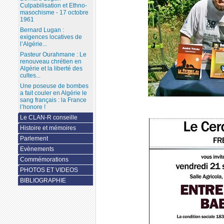
Culpabilisation et Ethno-
masochisme - 17 octobre
1961
Bernard Lugan :
exigences locatives de
l’Algérie...
Pasteur Ourahmane : Le
renouveau chrétien en
Algérie et la liberté des
cultes...
Une poseuse de bombes
a fait couler en Algérie le
sang français : la France
l’honore !
Le CLAN-R conseille
Histoire et mémoires
Parlement
Evènements
Commémorations
PHOTOS ET VIDEOS
BIBLIOGRAPHIE