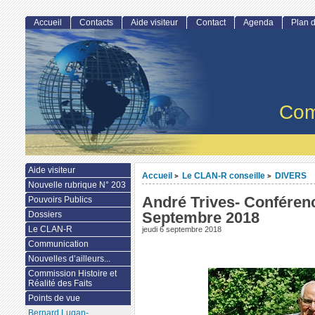
Accueil
Contacts
Aide visiteur
Contact
Agenda
Plan d
Com
Aide visiteur
Accueil
Le CLAN-R conseille
DIVERS
>
>
Nouvelle rubrique N° 203
André Trives- Conférenc
Pouvoirs Publics
Septembre 2018
Dossiers
Le CLAN-R
jeudi 6 septembre 2018
Communication
Nouvelles d’ailleurs...
Commission Histoire et
Réalité des Faits
Points de vue
Bernard Lugan-