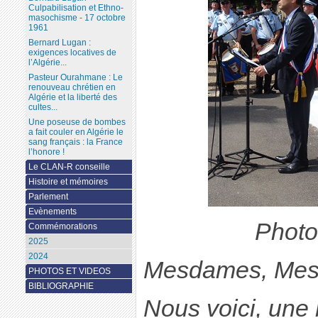
Culpabilisation et Ethno-
masochisme - 17 octobre
1961
Bernard Lugan :
exigences locatives de
l’Algérie...
Pasteur Ourahmane : Le
renouveau chrétien en
Algérie et la liberté des
cultes...
Une poseuse de bombes
a fait couler en Algérie le
sang français : la France
l’honore !
Le CLAN-R conseille
Histoire et mémoires
Parlement
Evènements
Photo 
Commémorations
2025
2024
Mesdames, Mess
PHOTOS ET VIDEOS
BIBLIOGRAPHIE
Nous voici, une 