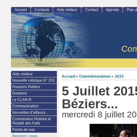
Accueil
Contacts
Aide visiteur
Contact
Agenda
Plan d
Com
Aide visiteur
Accueil
Commémorations
2015
>
>
Nouvelle rubrique N° 203
5 Juillet 201
Pouvoirs Publics
Dossiers
Béziers...
Le CLAN-R
Communication
mercredi 8 juillet 2
Nouvelles d’ailleurs...
Commission Histoire et
Réalité des Faits
Points de vue
Bernard Lugan-