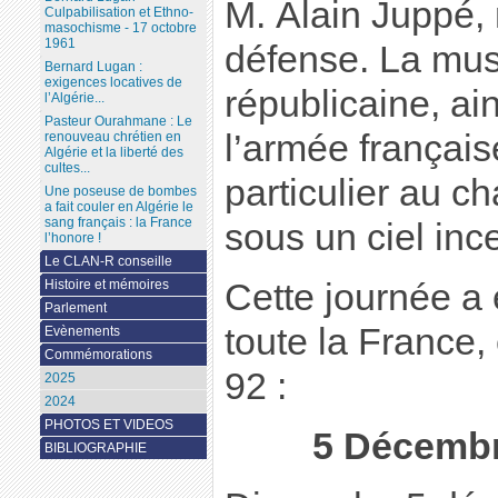
M. Alain Juppé, 
Culpabilisation et Ethno-
masochisme - 17 octobre
1961
défense. La mus
Bernard Lugan :
exigences locatives de
républicaine, ai
l’Algérie...
Pasteur Ourahmane : Le
l’armée français
renouveau chrétien en
Algérie et la liberté des
cultes...
particulier au ch
Une poseuse de bombes
a fait couler en Algérie le
sang français : la France
sous un ciel ince
l’honore !
Le CLAN-R conseille
Cette journée 
Histoire et mémoires
Parlement
toute la France
Evènements
Commémorations
92 :
2025
2024
PHOTOS ET VIDEOS
5 Décembr
BIBLIOGRAPHIE