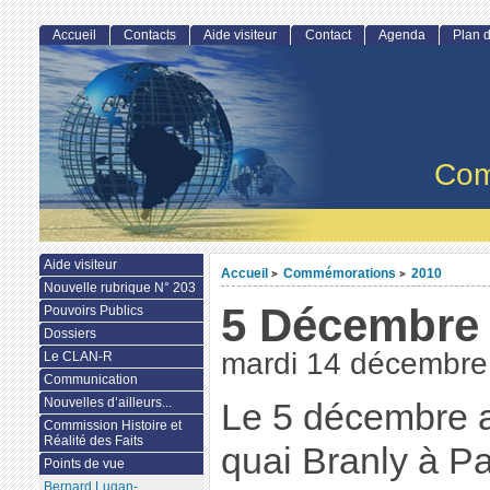
Accueil
Contacts
Aide visiteur
Contact
Agenda
Plan d
Com
Aide visiteur
Accueil
Commémorations
2010
>
>
Nouvelle rubrique N° 203
5 Décembre
Pouvoirs Publics
Dossiers
mardi 14 décembre
Le CLAN-R
Communication
Nouvelles d’ailleurs...
Le 5 décembre 
Commission Histoire et
Réalité des Faits
quai Branly à Pa
Points de vue
Bernard Lugan-