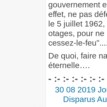
gouvernement et
effet, ne pas dé
le 5 juillet 1962
otages, pour ne
cessez-le-feu"...
De quoi, faire na
éternelle….
- :- :- :- :- :- :-
30 08 2019 J
Disparus A