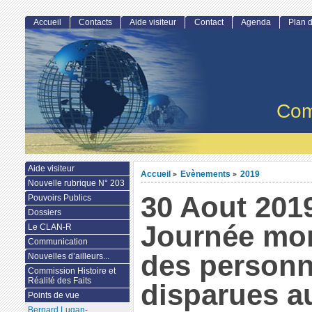
Accueil
Contacts
Aide visiteur
Contact
Agenda
Plan d
Com
Aide visiteur
Accueil
Evènements
2019
>
>
Nouvelle rubrique N° 203
30 Aout 201
Pouvoirs Publics
Dossiers
Journée mo
Le CLAN-R
Communication
des person
Nouvelles d’ailleurs...
Commission Histoire et
Réalité des Faits
disparues a
Points de vue
Bernard Lugan-