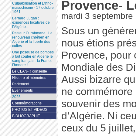
Provence- L
Culpabilisation et Ethno-
masochisme - 17 octobre
1961
mardi 3 septembre
Bernard Lugan :
exigences locatives de
l’Algérie...
Sous un généreux
Pasteur Ourahmane : Le
renouveau chrétien en
nous étions pré
Algérie et la liberté des
cultes...
Provence, pour 
Une poseuse de bombes
a fait couler en Algérie le
sang français : la France
Mondiale des Di
l’honore !
Le CLAN-R conseille
Aussi bizarre qu
Histoire et mémoires
Parlement
ne commémore ou
Evènements
2025
souvenir des mor
Commémorations
PHOTOS ET VIDEOS
d’Algérie. Ni ce
BIBLIOGRAPHIE
ceux du 5 juillet,