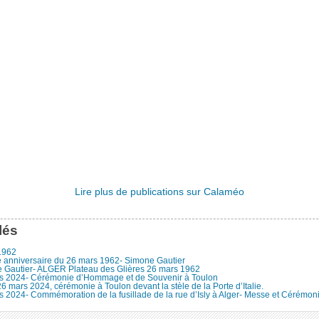
Lire plus de publications sur Calaméo
lés
1962
 anniversaire du 26 mars 1962- Simone Gautier
 Gautier- ALGER Plateau des Glières 26 mars 1962
s 2024- Cérémonie d’Hommage et de Souvenir à Toulon
6 mars 2024, cérémonie à Toulon devant la stèle de la Porte d’Italie.
 2024- Commémoration de la fusillade de la rue d’Isly à Alger- Messe et Cérémoni