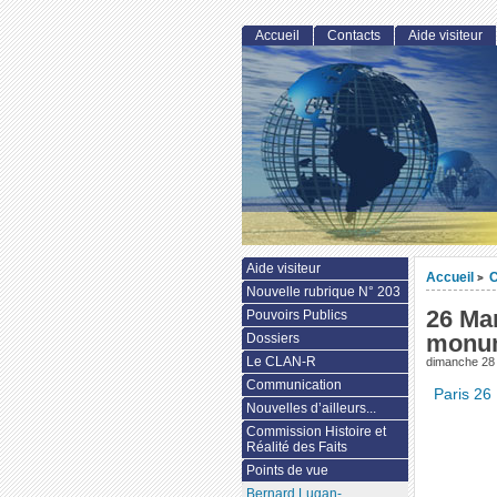
Accueil
Contacts
Aide visiteur
Aide visiteur
Accueil
>
Nouvelle rubrique N° 203
26 Ma
Pouvoirs Publics
monum
Dossiers
Le CLAN-R
dimanche 28
Communication
Paris 26
Nouvelles d’ailleurs...
Commission Histoire et
Réalité des Faits
Points de vue
Bernard Lugan-