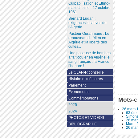
Culpabilisation et Ethno-
masochisme - 17 octobre
1961
Bernard Lugan :
exigences locatives de
l’Algérie...
Pasteur Ourahmane : Le
renouveau chrétien en
Algérie et la liberté des
cultes...
Une poseuse de bombes
a fait couler en Algérie le
sang français : la France
l’honore !
Le CLAN-R conseille
Histoire et mémoires
Parlement
Evènements
Commémorations
Mots-c
2025
26 mars 
2024
63 ème
Simone
PHOTOS ET VIDEOS
26 mar
Mardi 2
BIBLIOGRAPHIE
26 mars