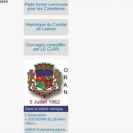
5609
Plate forme commune
pour les Cimetières
Historique du Comité
de Liaison
Ouvrages conseillés
par LE CLAN
Dans la même rubrique
L’Association
« SOUVENIR du 26 Mars
1962 »...
ANRO-Commémorations