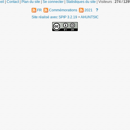
eil
|
Contact
|
Plan du site
|
Se connecter
|
Statistiques du site
|
Visiteurs :
274 /
129
?
FR
Commémorations
2021
Site réalisé avec SPIP 3.2.19
+
AHUNTSIC