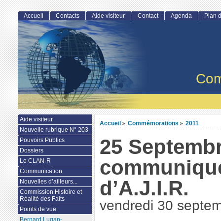
Accueil
Contacts
Aide visiteur
Contact
Agenda
Plan d
Com
Aide visiteur
Accueil
Commémorations
2011
>
>
Nouvelle rubrique N° 203
25 Septembr
Pouvoirs Publics
Dossiers
communiqu
Le CLAN-R
Communication
d’A.J.I.R.
Nouvelles d’ailleurs...
Commission Histoire et
Réalité des Faits
vendredi 30 septe
Points de vue
Bernard Lugan-