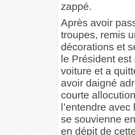
zappé.
Après avoir pas
troupes, remis u
décorations et 
le Président es
voiture et a quit
avoir daigné ad
courte allocutio
l’entendre avec l
se souvienne e
en dépit de cett