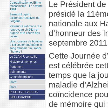
Le Président de
Culpabilisation et Ethno-
masochisme - 17 octobre
1961
présidé la 11è
Bernard Lugan :
exigences locatives de
nationale aux Ha
l’Algérie...
Pasteur Ourahmane : Le
renouveau chrétien en
d’honneur des In
Algérie et la liberté des
cultes...
septembre 2011
Une poseuse de bombes
a fait couler en Algérie le
sang français : la France
l’honore !
Cette Journée 
Le CLAN-R conseille
Histoire et mémoires
est célébrée ce
Parlement
Evènements
temps que la jo
Commémorations
maladie d’Alzhei
2025
2024
coïncidence pour
PHOTOS ET VIDEOS
BIBLIOGRAPHIE
de mémoire qui 