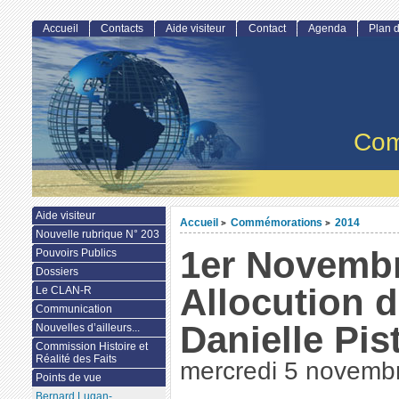
Accueil
Contacts
Aide visiteur
Contact
Agenda
Plan d
Com
Aide visiteur
Accueil
Commémorations
2014
>
>
Nouvelle rubrique N° 203
1er Novembr
Pouvoirs Publics
Dossiers
Allocution
Le CLAN-R
Communication
Danielle Pis
Nouvelles d’ailleurs...
Commission Histoire et
Réalité des Faits
mercredi 5 novemb
Points de vue
Bernard Lugan-