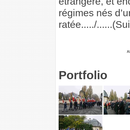
étrangère, et e
régimes nés d’u
ratée...../......(S
A
Portfolio