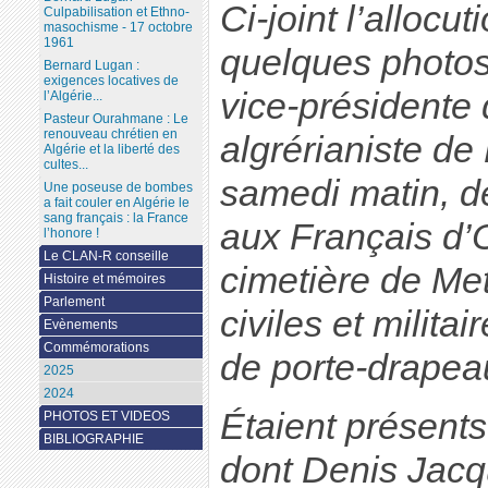
Ci-joint l’allocut
Culpabilisation et Ethno-
masochisme - 17 octobre
1961
quelques photo
Bernard Lugan :
exigences locatives de
vice-présidente
l’Algérie...
Pasteur Ourahmane : Le
renouveau chrétien en
algrérianiste d
Algérie et la liberté des
cultes...
samedi matin, de
Une poseuse de bombes
a fait couler en Algérie le
sang français : la France
aux Français d’
l’honore !
Le CLAN-R conseille
cimetière de Met
Histoire et mémoires
Parlement
civiles et milita
Evènements
Commémorations
de porte-drapea
2025
2024
Étaient présents
PHOTOS ET VIDEOS
BIBLIOGRAPHIE
dont Denis Jacq