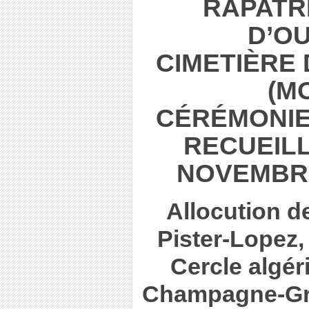
RAPATRI
D’O
CIMETIÈRE 
(M
CÉRÉMONIE 
RECUEILL
NOVEMBRE
Allocution d
Pister-Lopez,
Cercle algér
Champagne-Gr