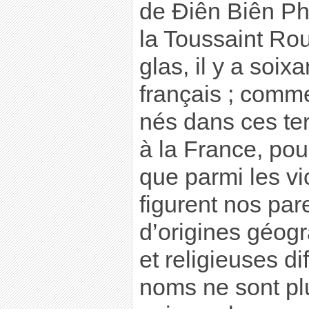
de Ðiên Biên Phú
la Toussaint Ro
glas, il y a soix
français ; comm
nés dans ces terr
à la France, pou
que parmi les vi
figurent nos par
d’origines géog
et religieuses di
noms ne sont plus