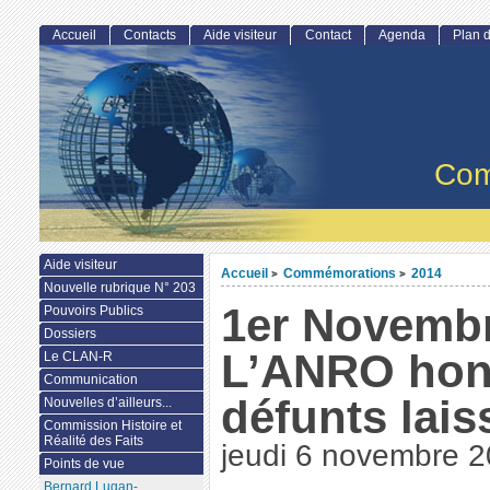
Accueil
Contacts
Aide visiteur
Contact
Agenda
Plan d
Com
Aide visiteur
Accueil
Commémorations
2014
>
>
Nouvelle rubrique N° 203
1er Novemb
Pouvoirs Publics
Dossiers
L’ANRO hon
Le CLAN-R
Communication
défunts lai
Nouvelles d’ailleurs...
Commission Histoire et
Réalité des Faits
jeudi 6 novembre 
Points de vue
Bernard Lugan-