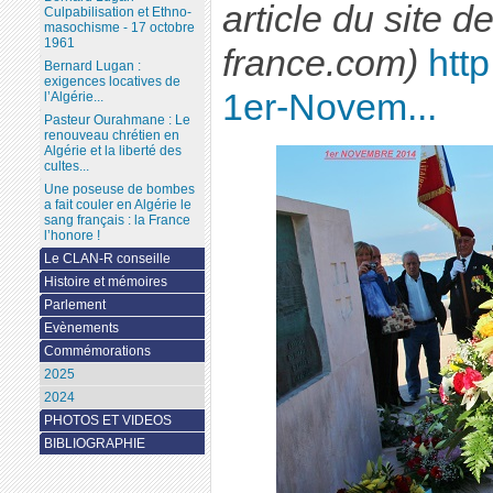
article du site 
Culpabilisation et Ethno-
masochisme - 17 octobre
1961
france.com)
htt
Bernard Lugan :
exigences locatives de
1er-Novem...
l’Algérie...
Pasteur Ourahmane : Le
renouveau chrétien en
Algérie et la liberté des
cultes...
Une poseuse de bombes
a fait couler en Algérie le
sang français : la France
l’honore !
Le CLAN-R conseille
Histoire et mémoires
Parlement
Evènements
Commémorations
2025
2024
PHOTOS ET VIDEOS
BIBLIOGRAPHIE