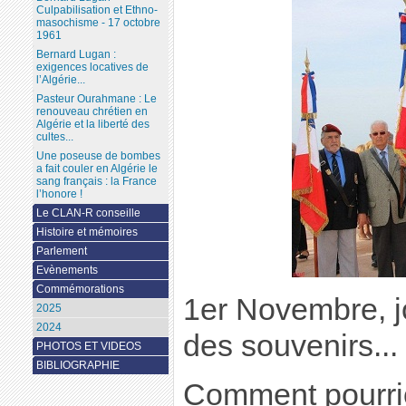
Culpabilisation et Ethno-
masochisme - 17 octobre
1961
Bernard Lugan :
exigences locatives de
l’Algérie...
Pasteur Ourahmane : Le
renouveau chrétien en
Algérie et la liberté des
cultes...
Une poseuse de bombes
a fait couler en Algérie le
sang français : la France
l’honore !
Le CLAN-R conseille
Histoire et mémoires
Parlement
Evènements
Commémorations
1er Novembre, j
2025
2024
des souvenirs...
PHOTOS ET VIDEOS
BIBLIOGRAPHIE
Comment pourrio