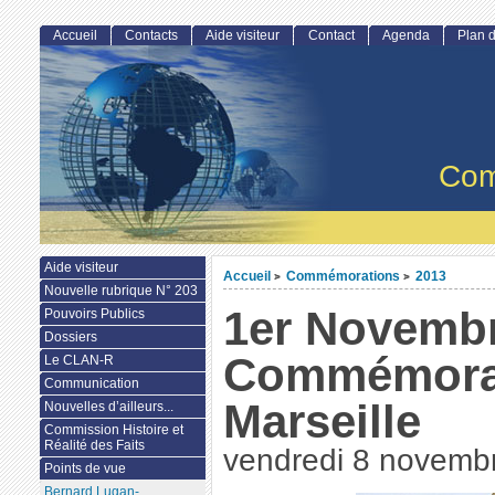
Accueil
Contacts
Aide visiteur
Contact
Agenda
Plan d
Com
Aide visiteur
Accueil
Commémorations
2013
>
>
Nouvelle rubrique N° 203
1er Novembr
Pouvoirs Publics
Dossiers
Commémorat
Le CLAN-R
Communication
Marseille
Nouvelles d’ailleurs...
Commission Histoire et
Réalité des Faits
vendredi 8 novemb
Points de vue
Bernard Lugan-