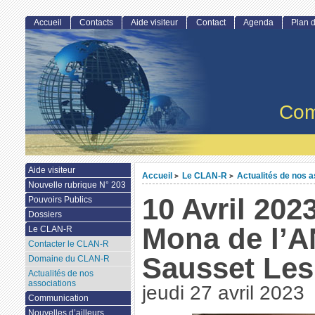
Accueil
Contacts
Aide visiteur
Contact
Agenda
Plan d
Com
Aide visiteur
Accueil
Le CLAN-R
Actualités de nos a
>
>
Nouvelle rubrique N° 203
10 Avril 202
Pouvoirs Publics
Dossiers
Mona de l’
Le CLAN-R
Contacter le CLAN-R
Sausset Les
Domaine du CLAN-R
Actualités de nos
associations
jeudi 27 avril 2023
Communication
Nouvelles d’ailleurs...