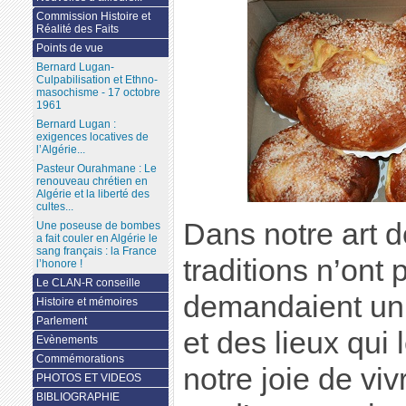
Commission Histoire et
Réalité des Faits
Points de vue
Bernard Lugan-
Culpabilisation et Ethno-
masochisme - 17 octobre
1961
Bernard Lugan :
exigences locatives de
l’Algérie...
Pasteur Ourahmane : Le
renouveau chrétien en
Algérie et la liberté des
cultes...
Dans notre art d
Une poseuse de bombes
a fait couler en Algérie le
sang français : la France
traditions n’ont 
l’honore !
Le CLAN-R conseille
demandaient un
Histoire et mémoires
Parlement
et des lieux qui 
Evènements
Commémorations
notre joie de viv
PHOTOS ET VIDEOS
BIBLIOGRAPHIE