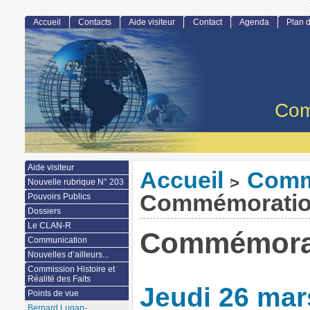
Accueil
Contacts
Aide visiteur
Contact
Agenda
Plan d
Com
Aide visiteur
Accueil
Comm
>
Nouvelle rubrique N° 203
Commémorati
Pouvoirs Publics
Dossiers
Le CLAN-R
Commémora
Communication
Nouvelles d’ailleurs...
Commission Histoire et
Réalité des Faits
Jeudi 26 mar
Points de vue
Bernard Lugan-