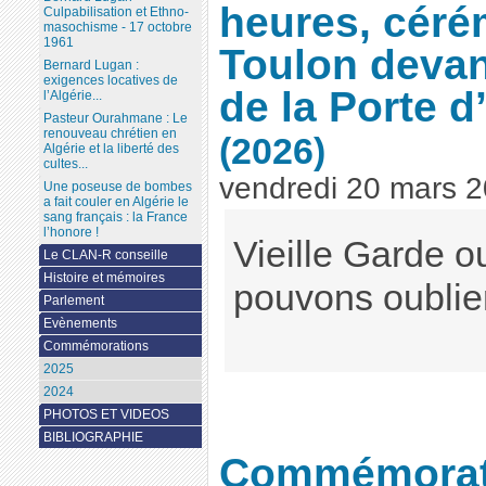
heures, céré
Culpabilisation et Ethno-
masochisme - 17 octobre
1961
Toulon devant
Bernard Lugan :
exigences locatives de
de la Porte d’
l’Algérie...
Pasteur Ourahmane : Le
renouveau chrétien en
(2026)
Algérie et la liberté des
cultes...
vendredi 20 mars 
Une poseuse de bombes
a fait couler en Algérie le
sang français : la France
l’honore !
Vieille Garde 
Le CLAN-R conseille
Histoire et mémoires
pouvons oublier
Parlement
Evènements
Commémorations
2025
2024
PHOTOS ET VIDEOS
BIBLIOGRAPHIE
Commémorat