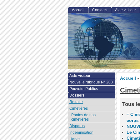
Accueil
Contacts
Aide visiteur
Aide visiteur
Accueil
>
Nouvelle rubrique N° 203
Cimet
Pouvoirs Publics
Dossiers
Retraite
Tous le
Cimetières
« Cime
Photos de nos
cimetières
corps
Disparus
NOUVE
Le Cim
Indemnisation
Cimeti
Harkis