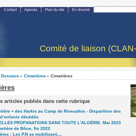
Contact
Agenda
Plan du site
En résumé
Comité de liaison (CLAN
Dossiers
Cimetières
Cimetières
>
>
ières
s articles publiés dans cette rubrique
tière » des Harkis au Camp de Rivesaltes - Disparition des
 d’enfants décédés
LLES PROFANATIONS DANS TOUTE L’ALGÉRIE- Mai 2023
etière de Bône, fin 2022
ères : Les P.N se mobilisent....