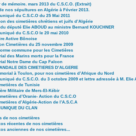
 de mémoire. mars 2013 du C.S.C.O. (Extrait)
de nos sépultures en Algérie à Février 2013.
niqué du C.S.C.O du 25 Mai 2011
ion des cimetières chrétiens et juifs d’Algérie
e du député Elie ABOUD au ministre Bernard KOUCHNER
niqué du C.S.C.O le 20 mai 2010
re Active Bônoise
on Cimetières du 25 novembre 2009
 forme commune pour les Cimetières
al des Marins morts pour la France
ial Notre Dame du Cap Falcon
ANDALE DES CIMETIERES D’ALGERIE
orial à Toulon, pour nos cimetières d’Afrique du Nord
iqué du C.S.C.O. du 3 octobre 2009 et lettre adressée à M. Elie
metières de Tunisie
ère Militaire de Mers-El-Kébir
metières d’Oranie- Action du C.S.C.O
metières d’Algérie-Action de l’A.S.C.A
UNIQUE DU CLAN
s de nos cimetières
os récentes de nos cimetières
os anciennes de nos cimetières...