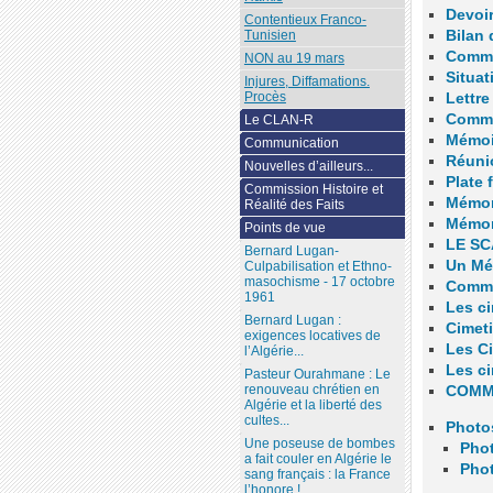
Devoir
Contentieux Franco-
Bilan 
Tunisien
Commu
NON au 19 mars
Situat
Injures, Diffamations.
Procès
Lettr
Commu
Le CLAN-R
Mémoi
Communication
Réuni
Nouvelles d’ailleurs...
Plate
Commission Histoire et
Mémori
Réalité des Faits
Mémor
Points de vue
LE SC
Bernard Lugan-
Un Mém
Culpabilisation et Ethno-
masochisme - 17 octobre
Commun
1961
Les ci
Bernard Lugan :
Cimeti
exigences locatives de
Les Ci
l’Algérie...
Les ci
Pasteur Ourahmane : Le
renouveau chrétien en
COMM
Algérie et la liberté des
cultes...
Photo
Une poseuse de bombes
Phot
a fait couler en Algérie le
Phot
sang français : la France
l’honore !