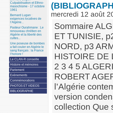
(BIBLIOGRAPH
Culpabilisation et Ethno-
masochisme - 17 octobre
1961
mercredi 12 août 2
Bernard Lugan :
exigences locatives de
l’Algérie...
Sommaire ALG
Pasteur Ourahmane : Le
renouveau chrétien en
ET TUNISIE, 
Algérie et la liberté des
cultes...
NORD, p3 ARM
Une poseuse de bombes
a fait couler en Algérie le
sang français : la France
HISTOIRE DE L
l’honore !
Le CLAN-R conseille
2 3 4 5 ALGE
Histoire et mémoires
Parlement
ROBERT AGERO
Evènements
Commémorations
l’Algérie conte
PHOTOS ET VIDEOS
BIBLIOGRAPHIE
version conden
collection Que sa