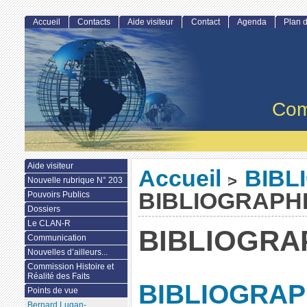
Accueil
Contacts
Aide visiteur
Contact
Agenda
Plan d
Com
Aide visiteur
Accueil
BIBL
>
Nouvelle rubrique N° 203
BIBLIOGRAPH
Pouvoirs Publics
Dossiers
Le CLAN-R
BIBLIOGRA
Communication
Nouvelles d’ailleurs...
Commission Histoire et
Réalité des Faits
BIBLIOGRAP
Points de vue
Bernard Lugan-