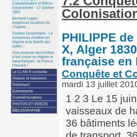
7.2 Conquêt
Culpabilisation et Ethno-
masochisme - 17 octobre
Colonisatio
1961
Bernard Lugan :
exigences locatives de
l’Algérie...
PHILIPPE de
Pasteur Ourahmane : Le
renouveau chrétien en
Algérie et la liberté des
X, Alger 1830
cultes...
Une poseuse de bombes
française en
a fait couler en Algérie le
sang français : la France
l’honore !
Conquête et Co
Le CLAN-R conseille
Histoire et mémoires
mardi 13 juillet 201
Parlement
Evènements
1 2 3 Le 15 jui
Commémorations
PHOTOS ET VIDEOS
vaisseaux de ha
BIBLIOGRAPHIE
36 bâtiments l
de transport, 3