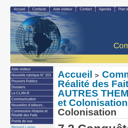
Accueil
Contacts
Aide visiteur
Contact
Agenda
Plan d
Com
Aide visiteur
Accueil
Commi
>
Nouvelle rubrique N° 203
Réalité des Fai
Pouvoirs Publics
Dossiers
AUTRES THE
Le CLAN-R
Communication
et Colonisation
Nouvelles d’ailleurs...
Colonisation
Commission Histoire et
Réalité des Faits
Points de vue
Bernard Lugan-