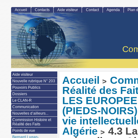
Accueil
Contacts
Aide visiteur
Contact
Agenda
Plan d
Com
Aide visiteur
Accueil
Commi
>
Nouvelle rubrique N° 203
Réalité des Fai
Pouvoirs Publics
Dossiers
LES EUROPEE
Le CLAN-R
Communication
(PIEDS-NOIRS). 
Nouvelles d’ailleurs...
vie intellectuel
Commission Histoire et
Réalité des Faits
Algérie
4.3 La 
>
Points de vue
Bernard Lugan-