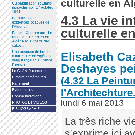
culturelle en Al
Culpabilisation et Ethno-
masochisme - 17 octobre
1961
4.3 La vie in
Bernard Lugan :
exigences locatives de
l’Algérie...
culturelle e
Pasteur Ourahmane : Le
renouveau chrétien en
Algérie et la liberté des
cultes...
Une poseuse de bombes
Elisabeth Ca
a fait couler en Algérie le
sang français : la France
Deshayes pei
l’honore !
Le CLAN-R conseille
Histoire et mémoires
(
4.32 La Peintur
Parlement
l’Architechture
Evènements
Commémorations
lundi 6 mai 2013
PHOTOS ET VIDEOS
BIBLIOGRAPHIE
La très riche vi
s’exprime ici a