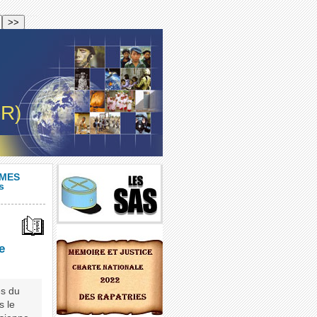
-R)
IMES
s
e
es du
s le