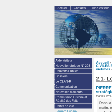
Accueil
Contacts
Aide visiteur
Aide visiteur
Accueil
>
Nouvelle rubrique N° 203
CIVILES 
victimes
Pouvoirs Publics
Dossiers
2.1- L
Le CLAN-R
Communication
PIERRE S
stratégi
Nouvelles d’ailleurs...
mardi 5 avril
Commission Histoire et
Réalité des Faits
Dans la
Points de vue
matin, e
Bernard Lugan-