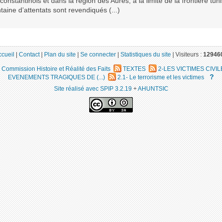
constantinois et dans la région des Aurès, à la limite de la frontière tun
taine d’attentats sont revendiqués (...)
ccueil
|
Contact
|
Plan du site
|
Se connecter
|
Statistiques du site
|
Visiteurs :
12946
Commission Histoire et Réalité des Faits
TEXTES
2-LES VICTIMES CIVIL
?
EVENEMENTS TRAGIQUES DE (...)
2.1- Le terrorisme et les victimes
Site réalisé avec SPIP 3.2.19
+
AHUNTSIC