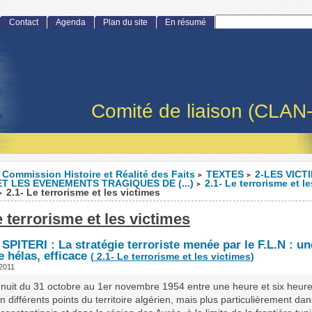
Contact
Agenda
Plan du site
En résumé
Comité de liaison (CLAN
Commission Histoire et Réalité des Faits
TEXTES
2-LES VICT
>
>
ET LES EVENEMENTS TRAGIQUES DE (...)
2.1- Le terrorisme et le
>
2.1- Le terrorisme et les victimes
>
e terrorisme et les victimes
PITERI : La stratégie terroriste menée par le F.L.N : un
e hélas, efficace
(
2.1- Le terrorisme et les victimes
)
 2011
 nuit du 31 octobre au 1er novembre 1954 entre une heure et six heur
n différents points du territoire algérien, mais plus particulièrement dan