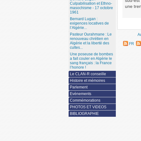
sud-est 
Culpabilisation et Ethno-
une tren
masochisme - 17 octobre
1961
Bernard Lugan :
exigences locatives de
l’Algérie...
Pasteur Ourahmane : Le
A
renouveau chrétien en
Algérie et la liberté des
FR
cultes...
Une poseuse de bombes
a fait couler en Algérie le
sang français : la France
l’honore !
Le CLAN-R conseille
Histoire et mémoires
Parlement
Evènements
Commémorations
PHOTOS ET VIDEOS
BIBLIOGRAPHIE