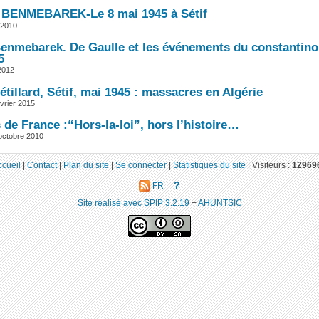
BENMEBAREK-Le 8 mai 1945 à Sétif
 2010
enmebarek. De Gaulle et les événements du constantino
5
 2012
tillard, Sétif, mai 1945 : massacres en Algérie
vrier 2015
de France :“Hors-la-loi”, hors l’histoire…
octobre 2010
ccueil
|
Contact
|
Plan du site
|
Se connecter
|
Statistiques du site
|
Visiteurs :
12969
?
FR
Site réalisé avec SPIP 3.2.19
+
AHUNTSIC