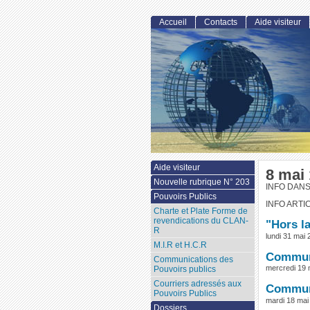
Accueil
Contacts
Aide visiteur
Aide visiteur
8 mai
Nouvelle rubrique N° 203
INFO DAN
Pouvoirs Publics
INFO ARTI
Charte et Plate Forme de
revendications du CLAN-
"Hors l
R
lundi 31 mai
M.I.R et H.C.R
Communi
Communications des
mercredi 19 
Pouvoirs publics
Courriers adressés aux
Communi
Pouvoirs Publics
mardi 18 mai
Dossiers