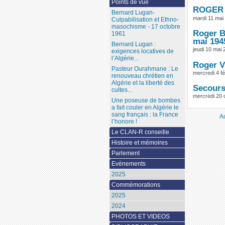
Points de vue
ROGER 
Bernard Lugan-
mardi 11 mai
Culpabilisation et Ethno-
masochisme - 17 octobre
Roger B
1961
mai 194
Bernard Lugan :
jeudi 10 mai
exigences locatives de
l’Algérie...
Roger Vé
Pasteur Ourahmane : Le
mercredi 4 fé
renouveau chrétien en
Algérie et la liberté des
Secours 
cultes...
mercredi 20 
Une poseuse de bombes
a fait couler en Algérie le
sang français : la France
A
l’honore !
Le CLAN-R conseille
Histoire et mémoires
Parlement
Evènements
2025
Commémorations
2025
2024
PHOTOS ET VIDEOS