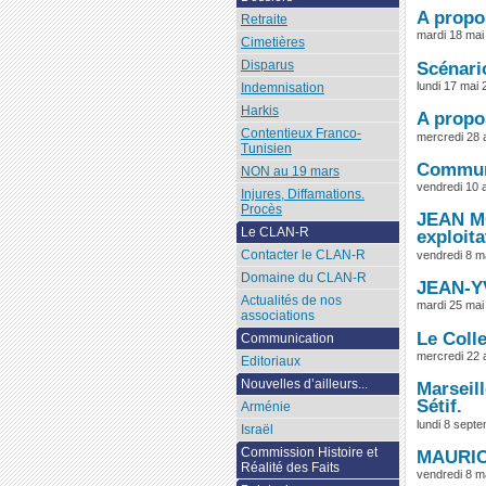
A propo
Retraite
mardi 18 mai
Cimetières
Disparus
Scénari
lundi 17 mai
Indemnisation
Harkis
A propo
Contentieux Franco-
mercredi 28 a
Tunisien
Commun
NON au 19 mars
vendredi 10 a
Injures, Diffamations.
Procès
JEAN MO
Le CLAN-R
exploita
Contacter le CLAN-R
vendredi 8 m
Domaine du CLAN-R
JEAN-YV
Actualités de nos
mardi 25 mai
associations
Le Colle
Communication
mercredi 22 a
Editoriaux
Nouvelles d’ailleurs...
Marseil
Sétif.
Arménie
lundi 8 sept
Israël
Commission Histoire et
MAURICE
Réalité des Faits
vendredi 8 m