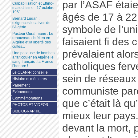
par l’ASAF étaien
Culpabilisation et Ethno-
masochisme - 17 octobre
1961
âgés de 17 à 22 
Bernard Lugan :
exigences locatives de
symbole de l’unit
l’Algérie...
Pasteur Ourahmane : Le
renouveau chrétien en
faisaient fi des 
Algérie et la liberté des
cultes...
prévalaient alor
Une poseuse de bombes
a fait couler en Algérie le
sang français : la France
catholiques ferv
l’honore !
Le CLAN-R conseille
sein de réseaux
Histoire et mémoires
Parlement
communiste parc
Evènements
Commémorations
que c’était là qu
PHOTOS ET VIDEOS
BIBLIOGRAPHIE
mieux leur pays
devant la mort, p