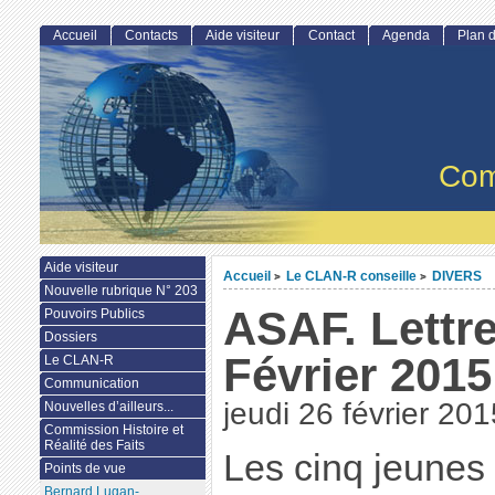
Accueil
Contacts
Aide visiteur
Contact
Agenda
Plan d
Com
Aide visiteur
Accueil
Le CLAN-R conseille
DIVERS
>
>
Nouvelle rubrique N° 203
ASAF. Lettr
Pouvoirs Publics
Dossiers
Février 2015
Le CLAN-R
Communication
jeudi 26 février 201
Nouvelles d’ailleurs...
Commission Histoire et
Réalité des Faits
Les cinq jeunes
Points de vue
Bernard Lugan-