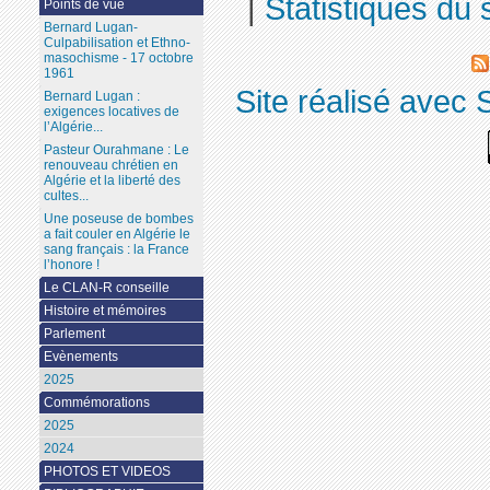
|
Statistiques du s
Points de vue
Bernard Lugan-
Culpabilisation et Ethno-
masochisme - 17 octobre
1961
Site réalisé avec 
Bernard Lugan :
exigences locatives de
l’Algérie...
Pasteur Ourahmane : Le
renouveau chrétien en
Algérie et la liberté des
cultes...
Une poseuse de bombes
a fait couler en Algérie le
sang français : la France
l’honore !
Le CLAN-R conseille
Histoire et mémoires
Parlement
Evènements
2025
Commémorations
2025
2024
PHOTOS ET VIDEOS