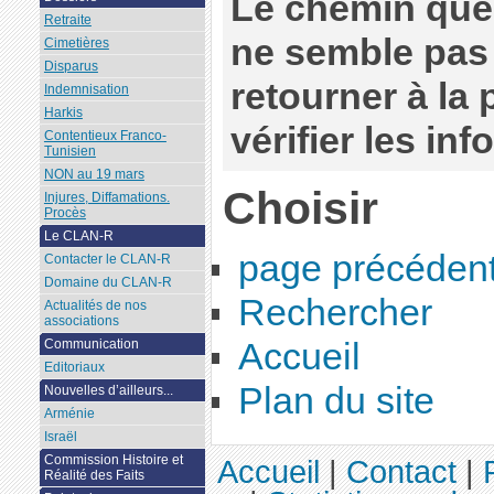
Le chemin que
Retraite
ne semble pas 
Cimetières
Disparus
retourner à la
Indemnisation
Harkis
vérifier les in
Contentieux Franco-
Tunisien
NON au 19 mars
Choisir
Injures, Diffamations.
Procès
Le CLAN-R
page précéden
Contacter le CLAN-R
Domaine du CLAN-R
Rechercher
Actualités de nos
associations
Accueil
Communication
Editoriaux
Plan du site
Nouvelles d’ailleurs...
Arménie
Israël
Commission Histoire et
Accueil
|
Contact
|
Réalité des Faits