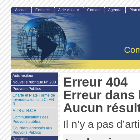
Accueil
Contacts
Aide visiteur
Contact
Agenda
Plan d
Com
Aide visiteur
Erreur 404
Nouvelle rubrique N° 203
Pouvoirs Publics
Erreur dans 
Charte et Plate Forme de
revendications du CLAN-
Aucun résult
R
M.I.R et H.C.R
Communications des
Il n’y a pas d’ar
Pouvoirs publics
Courriers adressés aux
Pouvoirs Publics
Dossiers