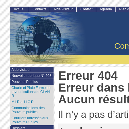
Accueil
Contacts
Aide visiteur
Contact
Agenda
Plan d
Com
Aide visiteur
Erreur 404
Nouvelle rubrique N° 203
Pouvoirs Publics
Erreur dans 
Charte et Plate Forme de
revendications du CLAN-
Aucun résult
R
M.I.R et H.C.R
Communications des
Il n’y a pas d’ar
Pouvoirs publics
Courriers adressés aux
Pouvoirs Publics
Dossiers