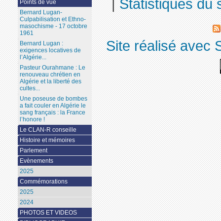
|
Statistiques du s
Points de vue
Bernard Lugan-
Culpabilisation et Ethno-
masochisme - 17 octobre
1961
Site réalisé avec 
Bernard Lugan :
exigences locatives de
l’Algérie...
Pasteur Ourahmane : Le
renouveau chrétien en
Algérie et la liberté des
cultes...
Une poseuse de bombes
a fait couler en Algérie le
sang français : la France
l’honore !
Le CLAN-R conseille
Histoire et mémoires
Parlement
Evènements
2025
Commémorations
2025
2024
PHOTOS ET VIDEOS