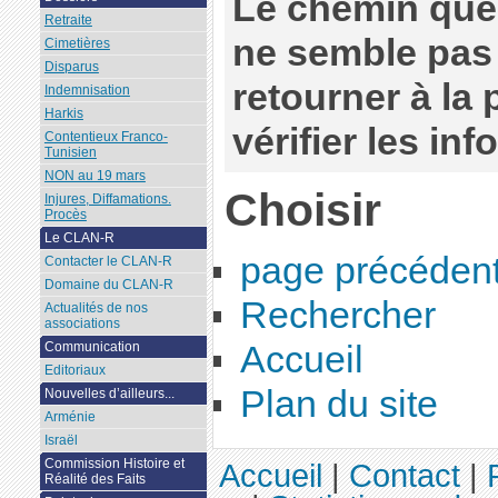
Le chemin que
Retraite
ne semble pas 
Cimetières
Disparus
retourner à la
Indemnisation
Harkis
vérifier les in
Contentieux Franco-
Tunisien
NON au 19 mars
Choisir
Injures, Diffamations.
Procès
Le CLAN-R
page précéden
Contacter le CLAN-R
Domaine du CLAN-R
Rechercher
Actualités de nos
associations
Accueil
Communication
Editoriaux
Plan du site
Nouvelles d’ailleurs...
Arménie
Israël
Commission Histoire et
Accueil
|
Contact
|
Réalité des Faits